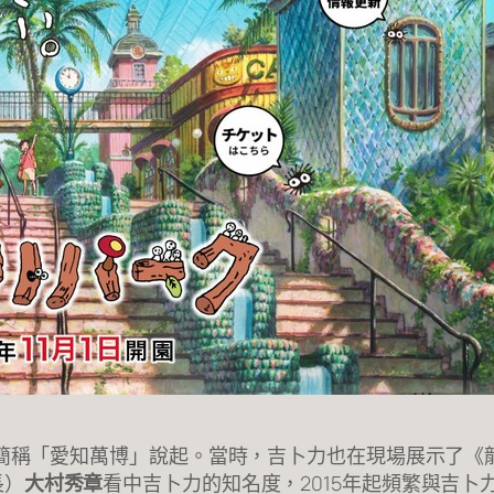
，簡稱「愛知萬博」說起。當時，吉卜力也在現場展示了
長）
大村秀章
看中吉卜力的知名度，2015年起頻繁與吉