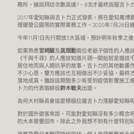
務所，據說拜訪次數高達7、8次才最終說服吉卜
2017年愛知縣與吉卜力正式發表，將在愛知萬博
理運營公園等的實際業務工作。2020年7月28日
今年11月1日先行開放3大區域，預計明年秋季之
如果熟悉
宮崎駿
及
高畑勳
兩位老爺子個性的人應
《千與千尋》的人應該知道片頭一開始就是描述
居住地而與人類抗爭的故事，吉卜力的其他動畫
不少心思，雙方應該也互相做出不少妥協，最終才
落地成真。雖說這期間多少有受到疫情影響施工
卜力的代表取締役
鈴木敏夫
出面。
為何大村縣長會這麼積極拉攏吉卜力落腳愛知縣
對於國外遊客來說，可能對愛知縣沒有多少概念
的大本營豐田市，除此之外我想不到有什麼特別知名