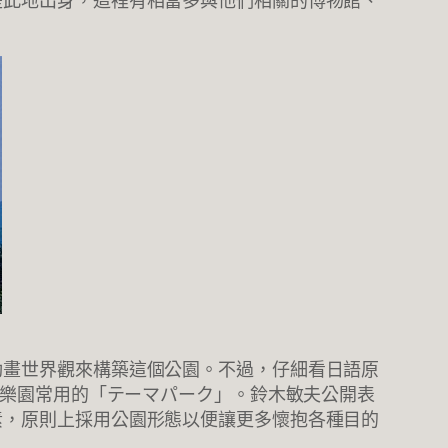
是此地出身，這裡有相當多與他們相關的博物館、
動畫世界觀來構築這個公園。不過，仔細看日語原
題樂園常用的「テーマパーク」。鈴木敏夫公開表
素，原則上採用公園形態以便讓更多懷抱各種目的