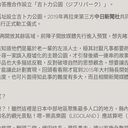
力答應合作設立「吉卜力公園（ジブリパーク）」。
舊址設立吉卜力公園。2019年再拉來第三方
中日新聞社
共
進行正式動工儀式。
後再開放其餘區域。前陣子開放媒體先行進入預覽，想先睹為
該知道他們是屬於老一輩的左派人士，極其討厭凡事都要
千尋一家誤入廢墟化的主題公園，才引發後續一連串的故
作品也大多描述反戰，反對破壞自然的思想觀念。想要讓
能讓此計劃實現。回頭看看剛才寫到2015年大村縣長開
進度，也可片面得知此事的難度有多大，而且相關新聞媒
呢？
吧？！雖然這裡是日本中部地區聚集最多人口的地方，縣
的觀光景點！嗯~樂高樂園（LEGOLAND ）應該算吧