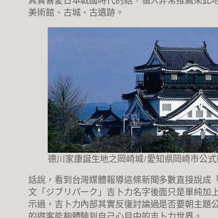
其實喜愛日本戰國時代的話，個人非常推薦來此
美術館、古城、古遺跡。
德川家康誕生地之岡崎城/愛知県岡崎市公式
話說，看到台灣媒體報導這條新聞多數直接說成
文「ジブリパーク」吉卜力名字後面只是單純加上
示過，吉卜力內部其實反復討論過是否要朝主題
的遊客能夠體驗到自己心目中的吉卜力世界。