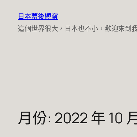
跳
至
日本幕後觀察
主
這個世界很大，日本也不小，歡迎來到
要
內
容
月份:
2022 年 10 