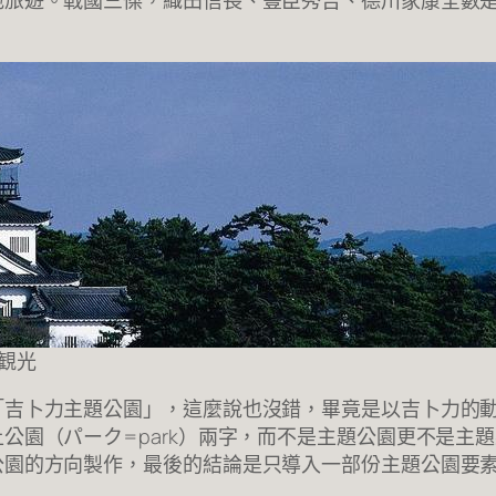
地旅遊。戰國三傑，織田信長、豐臣秀吉、德川家康全數
観光
「吉卜力主題公園」，這麼說也沒錯，畢竟是以吉卜力的
公園（パーク=park）兩字，而不是主題公園更不是主
公園的方向製作，最後的結論是只導入一部份主題公園要