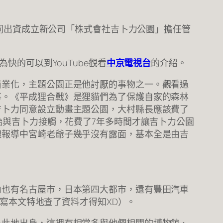
同出資成立新公司「株式會社吉卜力公園」擔任管
快的可以到YouTube觀看
中京電視台
的介紹。
商業化，主題公園正是他討厭的事物之一。觀看過
事。《平成狸合戰》是狸貓們為了保護自家的森林
吉卜力同意設立動畫主題公園，大村縣長應該費了
始與吉卜力接觸，花費了7年多時間才讓吉卜力公園
體報導中宮崎老爺子幾乎沒有露面，基本全是由吉
內也有名古屋市，日本第四大都市，還有豐田汽車
（寫本文特地查了資料才得知XD）。