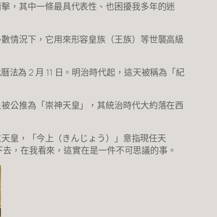
衝擊，其中一條最具代表性、也困擾我多年的迷
多數情況下，它用來形容皇族（王族）等世襲高級
曆法為 2 月 11 日。明治時代起，這天被稱為「紀
皇被公推為「崇神天皇」，其統治時代大約落在西
德仁天皇，「今上（きんじょう）」意指現任天
下去，在我看來，這實在是一件不可思議的事。