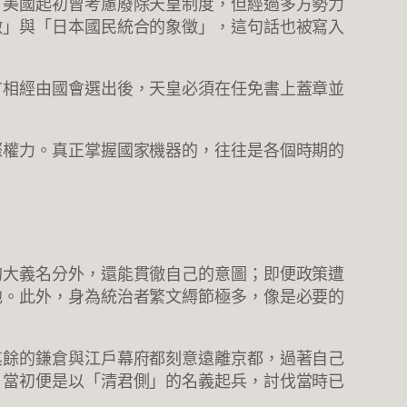
，美國起初曾考慮廢除天皇制度，但經過多方勢力
徵」與「日本國民統合的象徵」，這句話也被寫入
首相經由國會選出後，天皇必須在任免書上蓋章並
際權力。真正掌握國家機器的，往往是各個時期的
的大義名分外，還能貫徹自己的意圖；即便政策遭
他。此外，身為統治者繁文縟節極多，像是必要的
其餘的鎌倉與江戶幕府都刻意遠離京都，過著自己
」當初便是以「清君側」的名義起兵，討伐當時已