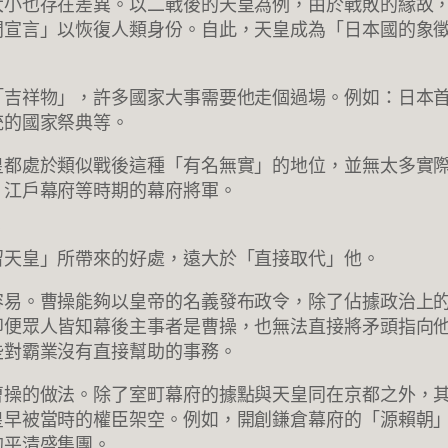
大小也存在差異。以二戰後的天皇為例，由於戰敗的緣故
間宣言」以恢復人類身份。自此，天皇成為「日本國的象
「吉祥物」，許多國家大事需要他走個過場。例如：日本
統的國家祭典等。
皇都處於類似戰後這種「有名無實」的地位，並無太多實
、江戶幕府等時期的幕府將軍。
？
留天皇」所帶來的好處，遠大於「直接取代」他。
容易。曹操能夠以皇帝的名義發布政令，除了佔據政治上
即便眾人皆知幕後主事者是曹操，也無法直接將矛頭指向
些對霸業沒有直接幫助的事務。
曹操的做法。除了室町幕府的據點與天皇同在京都之外，
皇早被當時的權臣架空。例如，開創鎌倉幕府的「源賴朝
的平清盛集團。