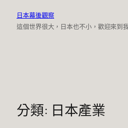
跳
至
日本幕後觀察
主
這個世界很大，日本也不小，歡迎來到
要
內
容
分類:
日本產業