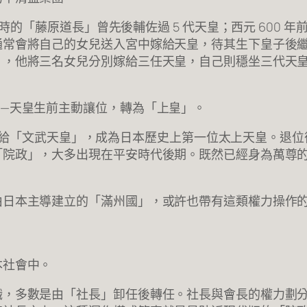
一時的「藤原道長」曾先後輔佐過 5 代天皇；西元 600
通常會將自己的女兒送入宮中嫁給天皇，待其生下皇子後
」，他將三名女兒分別嫁給三任天皇，自己則穩坐三代天
—天皇生前主動讓位，轉為「上皇」。
皇位賺讓給「文武天皇」，成為日本歷史上第一位太上天皇。
「院政」，大多出現在平安時代後期。既然已經身為萬尊
由日本主導建立的「滿州國」，或許也帶有這類權力操作的
本社會中。
職，多數是由「社長」卸任後轉任。社長與會長的權力劃