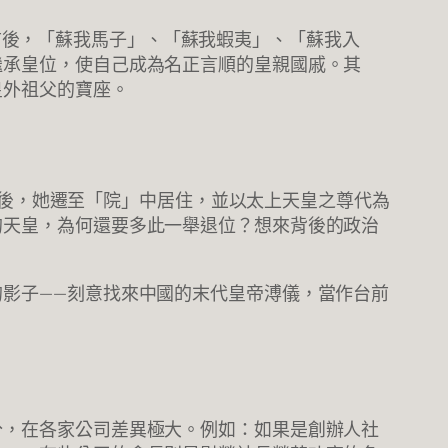
 年前後，「蘇我馬子」、「蘇我蝦夷」、「蘇我入
繼承皇位，使自己成為名正言順的皇親國戚。其
皇外祖父的寶座。
退位後，她遷至「院」中居住，並以太上天皇之尊代為
的天皇，為何還要多此一舉退位？想來背後的政治
影子——刻意找來中國的末代皇帝溥儀，當作台前
分，在各家公司差異極大。例如：如果是創辦人社