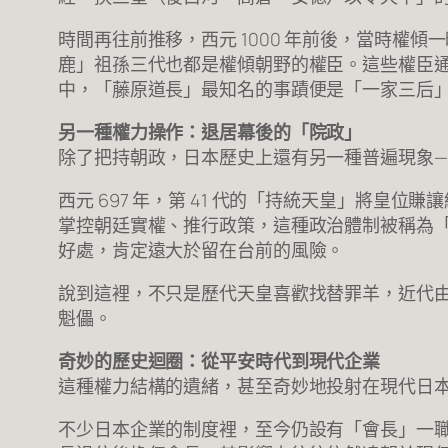
時間再往前推移，西元 1000 年前後，當時權傾
鹿」祖孫三代也都是權傾朝野的權臣。這些權臣
中，「藤原道長」最知名的事蹟便是「一家三后
另一種權力操作：退居幕後的「院政」
除了把持朝政，日本歷史上還有另一種普遍現象—
西元 697 年，第 41 代的「持統天皇」將
掌控朝廷實權、推行政策，這種政治體制被稱為
好處，肯定遠大於留在台前的風險。
說到這裡，不只是歷代天皇喜歡找替罪羊，近代
魁儡。
奇妙的歷史迴圈：從平安時代到現代企業
這種權力結構的遺緒，甚至奇妙地投射在現代日
不少日本企業的制度裡，至今仍設有「會長」一