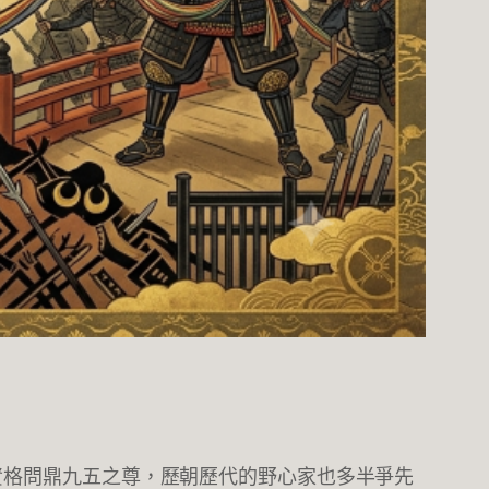
資格問鼎九五之尊，歷朝歷代的野心家也多半爭先