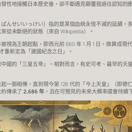
自發性地接觸日本歷史後，卻不斷遇見顛覆我過往認知的
，ばんせいいっけい）指的是某個血統永恆不滅的延續。
未斷絕的狀態（來自 Wikipedia）。
王朝起點，即西元前 660 年 1 月 1 日，換算成現代
 年才重新定為「建國紀念之日」。
似中國的「三皇五帝」。相對而言，有史可考、最早的天
起一脈相傳，直到現今第 126 代的「今上天皇」（即
大約傳承了
2,686 年
，且在可預見的未來大概率還會持續