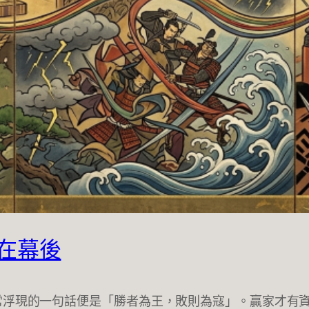
在幕後
常浮現的一句話便是「勝者為王，敗則為寇」。贏家才有