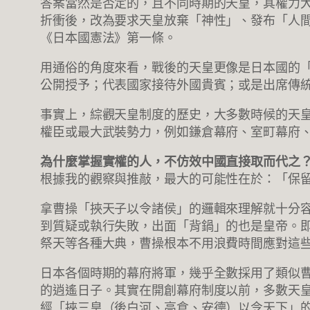
答案當然是否定的，且不同時期的天皇，其權力
折衝後，改為要求天皇放棄「神性」、發布「人
《日本國憲法》第一條。
用通俗的角度來看，戰後的天皇更像是日本國的
公開授予；代表國家接待外國貴賓；或是出席傳
事實上，綜觀天皇制度的歷史，大多數時候的天
權臣或最大武裝勢力，例如鎌倉幕府、室町幕府
為什麼掌握實權的人，不仿效中國直接取而代之
根據我的觀察與推敲，最大的可能性在於：「保
拿曹操「挾天子以令諸侯」的邏輯來理解就十分
到質疑或執行失敗，出面「背鍋」的也是皇帝。
祭天等各種大典，曹操根本不用浪費時間應對這
日本各個時期的幕府將軍，幾乎全數採用了類似
的逍遙日子。其實在開創幕府制度以前，多數天
經「挾三皇（後白河、高倉、安德）以令天下」