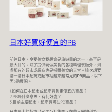
日本好買好便宜的PB
前往日本，享受美食我想會是旅遊目的之一，甚至是
最大目的。除了提供現做美食的各種料理餐廳外，到
處都有的超市或超商也是採購美食的天堂。這次想要
聊一聊日本超商或超市裡越來越常見的
PB
商品，以下
面3點展開。
1.如何在日本超市或超商買到更便宜的商品？
2.PB是什麼意思，有何好處？
3.目前主要超市、超商有哪些PB商品？
日本最大的超市【イオン】集團，在華人圈被稱為