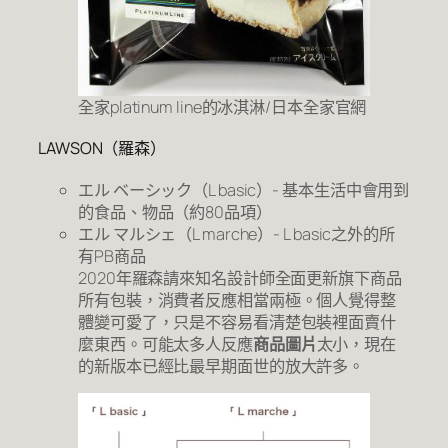
全家platinum line的冰淇淋/日本全家官網
LAWSON（羅森）
エル ベーシック（L basic）- 基本生活中會用到
的食品、物品（約80品項）
エル マルシェ（L marche）- L basic之外的所
有PB商品
2020年羅森請來知名設計師全面更新旗下商品
所有包裝，消費者反應相當兩極。個人覺得整
體變可愛了，只是不容易看清楚包裝裡面賣什
麼東西。可能太多人反應
商品圖片
太小，現在
的新版本已經比最早期面世的放大許多。