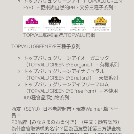
トップバリュ グリーンアイ（TOPVALU GREEN
EYE） – 更崇尚自然的PB，又分三種子系列。
TOPVALU四種品牌/TOPVALU官網
TOPVALU GREEN EYE三種子系列
トップバリュ グリーンアイオーガニック
（TOPVALU GREEN EYE organic） – 有機系列
トップバリュ グリーンアイナチュラル
（TOPVALU GREEN EYE natural） – 天然系列
トップバリュ グリーンアイフリーフロム
（TOPVALU GREEN EYE free from） – 不使用
109種食品添加物系列
西友（SEIYU）日本老牌超市，現為Walmart旗下一
員。
PB品牌【みなさまのお墨付き】（中文：顧客認證）
為什麼會取這樣的名字？因為西友委託第三方調查機