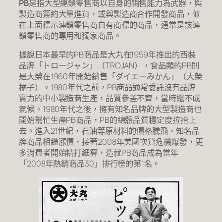
PB
是指大型連鎖零售商以自身的銷售能力為武器，與
製造商簽約大量進貨，或與製造商合作開發商品，並
在上面標示連鎖零售商自有商標的商品，通常是該連
鎖零售商的專用和獨家商品。
據說日本最早的PB商品是大丸在1959年推出的西裝
品牌「トロージャン」（TROJAN），食品類的PB則
是大榮在1960年開始銷售「ダイエーみかん」（大榮
橘子）。1980年代之前，PB商品通常委託沒有品牌
實力的中小製造商生產，品質參差不齊，當時還不成
氣候。1980年代之後，擁有知名品牌的大型製造商也
開始幫忙生產PB商品，PB的總體品質穩定度拉抬上
去。進入21世紀，石油等原材料的價格騰飛，知名品
牌商品相繼漲價，接著2008年美國次貸危機爆發，更
多消費者開始精打細算，造就PB商品成為當年
「2008年熱銷商品30」排行榜的第1名。