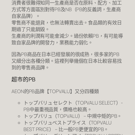
消費者很難得知同一生產商是否在原料、配方、加工
方式等方面區別對待PB及NB（PB的反義詞，生產商
自家品牌）。
零售商不能退貨，也無法轉賣出去。食品類的有效日
期過了只能銷毀。
生產商的利潤有可能會減少。過份依賴PB，有可能導
致自家品牌的開發力，業務能力弱化。
因為PB商品在日本已經發展的很成熟，很多家的PB
又細分出各種分類。這裡列舉幾個在日本比較容易找
到的零售商品牌。
超市的PB
AEON的PB品牌【TOPVALU】又分四種類
トップバリュ セレクト（TOPVALU SELECT）-
PB中最重視品質，價格也較高。
トップバリュ（TOPVALU） – 中規中矩的PB。
トップバリュベストプライス（TOPVALU
BEST PRICE） – 比一般PB更便宜的PB。