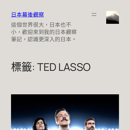
跳
至
日本幕後觀察
主
這個世界很大，日本也不
要
小，歡迎來到我的日本觀察
內
筆記，認識更深入的日本。
容
標籤:
TED LASSO