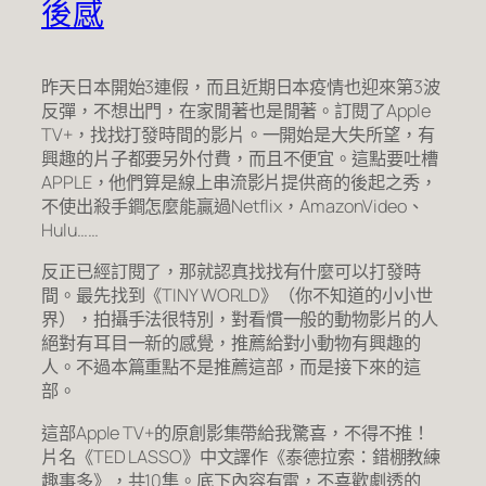
後感
昨天日本開始3連假，而且近期日本疫情也迎來第3波
反彈，不想出門，在家閒著也是閒著。訂閱了Apple
TV+，找找打發時間的影片。一開始是大失所望，有
興趣的片子都要另外付費，而且不便宜。這點要吐槽
APPLE，他們算是線上串流影片提供商的後起之秀，
不使出殺手鐧怎麼能贏過Netflix，AmazonVideo、
Hulu……
反正已經訂閱了，那就認真找找有什麼可以打發時
間。最先找到《TINY WORLD》（你不知道的小小世
界），拍攝手法很特別，對看慣一般的動物影片的人
絕對有耳目一新的感覺，推薦給對小動物有興趣的
人。不過本篇重點不是推薦這部，而是接下來的這
部。
這部Apple TV+的原創影集帶給我驚喜，不得不推！
片名《TED LASSO》中文譯作《泰德拉索：錯棚教練
趣事多》，共10集。底下內容有雷，不喜歡劇透的