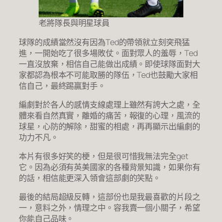
老將隊長與明星球員
球隊的成績當然沒有因為Ted的帶領就立刻突飛猛
進，一開始吃了很多場敗仗。面對眾人的羞辱，Ted
一直沒放棄，相信自己能做出成績。即使球隊面對大
家都認為根本不可能取勝的隊伍，Ted也鼓勵大家相
信自己，最終踢贏對手。
編劇對於各人的感情支線處理上雖然有誇大之處，全
體來看自然真實，離婚的痛苦，報復的心理，風流的
球星，心防的解除，甜蜜的相處，再再顯示出編劇的
功力不凡。
本片有很多好笑的梗，但是很可惜我無法完全get
它。因為必須有英美國家的各種背景知識，如果你有
的話，相信能更深入領會這部劇的笑點。
最後的結局超級反轉，這部份也是我最喜歡的片段之
一，意料之外，情理之中。容我賣一個小關子，希望
你能自己品味。