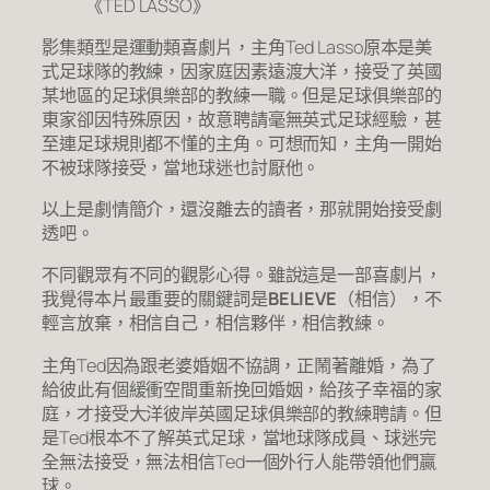
《TED LASSO》
影集類型是運動類喜劇片，主角Ted Lasso原本是美
式足球隊的教練，因家庭因素遠渡大洋，接受了英國
某地區的足球俱樂部的教練一職。但是足球俱樂部的
東家卻因特殊原因，故意聘請毫無英式足球經驗，甚
至連足球規則都不懂的主角。可想而知，主角一開始
不被球隊接受，當地球迷也討厭他。
以上是劇情簡介，還沒離去的讀者，那就開始接受劇
透吧。
不同觀眾有不同的觀影心得。雖說這是一部喜劇片，
我覺得本片最重要的關鍵詞是
BELIEVE
（相信），不
輕言放棄，相信自己，相信夥伴，相信教練。
主角Ted因為跟老婆婚姻不協調，正鬧著離婚，為了
給彼此有個緩衝空間重新挽回婚姻，給孩子幸福的家
庭，才接受大洋彼岸英國足球俱樂部的教練聘請。但
是Ted根本不了解英式足球，當地球隊成員、球迷完
全無法接受，無法相信Ted一個外行人能帶領他們贏
球。