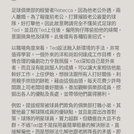
足球俱樂部的經營者Rebecca，因為他老公外遇，兩
人離婚。為了報復前老公，打算摧毀老公最愛的球
隊，好打擊他。因此故意聘請完全不懂英式足球的
Ted，並且在Ted上任後，僱用狗仔隊偷拍他的緋聞，
意圖搞臭他及球隊。此後還有各種陷害招式。
以職場角度來看，Ted設法融入新環境的手法，非常
值得學習。一個外來的洋和尚如何達成工作目標，合
情合理的編劇功力令我佩服。Ted深知自己是外來
者，而且沒有能說服人的成績，可以讓大家相信他能
幹好工作。上任伊始，想辦法跟所有人打好關係，利
用親手烘焙的餅乾，藉由這個由頭，每天花費少許時
間跟上司老闆培養好關係。善加觀察俱樂部成員，挖
掘出各人的優點及長處，並帶領他們贏得勝利。
例如，提拔經常被球員們欺負的俱樂部打雜小弟，其
實他最了解球隊成員的優缺點，並且能提出改善對
策。球隊的明星球員，實力超群，但驕傲自大且不合
群。不過Ted並不是採用最簡單粗暴的解決辦法，直
接解僱他。而是想辦法化解他跟老將隊長的矛盾，即