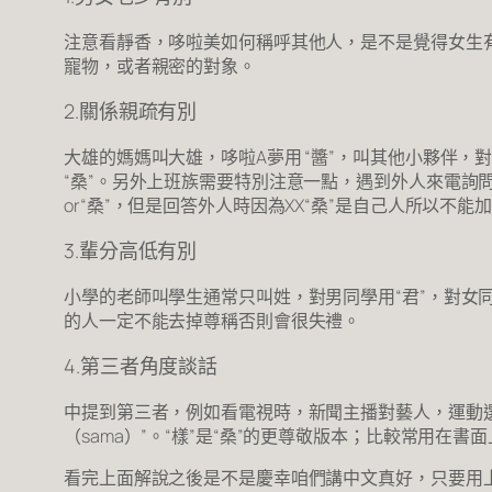
注意看靜香，哆啦美如何稱呼其他人，是不是覺得女生
寵物，或者親密的對象。
2.關係親疏有別
大雄的媽媽叫大雄，哆啦A夢用 “醬”，叫其他小夥伴，對
“桑”。另外上班族需要特別注意一點，遇到外人來電詢
or“桑”，但是回答外人時因為XX“桑”是自己人所以不能加
3.輩分高低有別
小學的老師叫學生通常只叫姓，對男同學用“君”，對女
的人一定不能去掉尊稱否則會很失禮。
4.第三者角度談話
中提到第三者，例如看電視時，新聞主播對藝人，運動選
（sama）”。“樣”是“桑”的更尊敬版本；比較常用在書
看完上面解說之後是不是慶幸咱們講中文真好，只要用