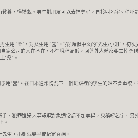
有教養，懂禮貌。男生對朋友可以去掉尊稱，直接叫名字。稱呼靜
男生用 “桑”，對女生用 “醬”。“桑”類似中文的“先生/小姐”
問自家公司的人在不在，不管職稱高低，回答外人時都要去掉尊稱。
上“桑”。
同學用“醬”。在日本通常情況下一個班級裡的學生的姓不會重複
手，犯罪嫌疑人等報導對象通常都不加尊稱，只稱呼名字。另外對
面上。
上先生，小姐就幾乎能搞定尊稱。