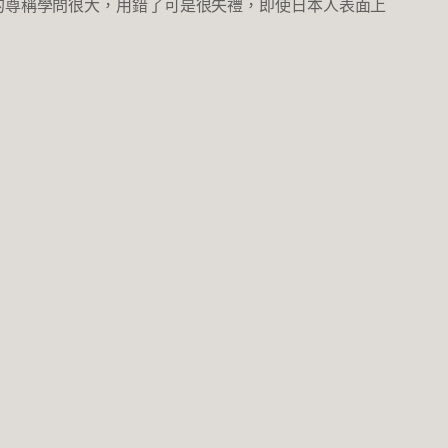
的尊稱學問很大，用錯了可是很失禮，即使日本人表面上