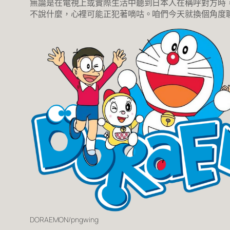
無論是在電視上或實際生活中聽到日本人在稱呼對方時
不說什麼，心裡可能正犯著嘀咕。咱們今天就換個角度
DORAEMON/pngwing