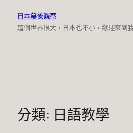
跳
至
日本幕後觀察
主
這個世界很大，日本也不小，歡迎來到
要
內
容
分類:
日語教學