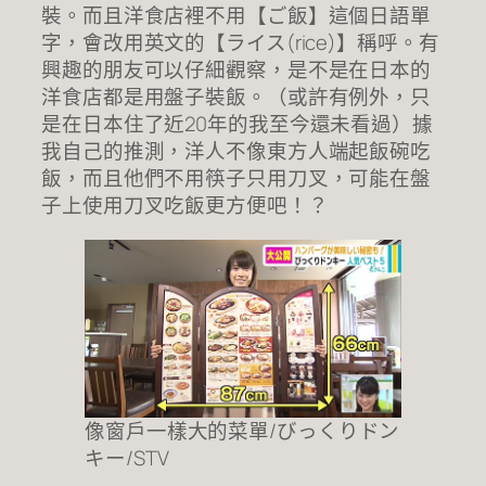
裝。而且洋食店裡不用【ご飯】這個日語單
字，會改用英文的【ライス(rice)】稱呼。有
興趣的朋友可以仔細觀察，是不是在日本的
洋食店都是用盤子裝飯。（或許有例外，只
是在日本住了近20年的我至今還未看過）據
我自己的推測，洋人不像東方人端起飯碗吃
飯，而且他們不用筷子只用刀叉，可能在盤
子上使用刀叉吃飯更方便吧！？
像窗戶一樣大的菜單/びっくりドン
キー/STV