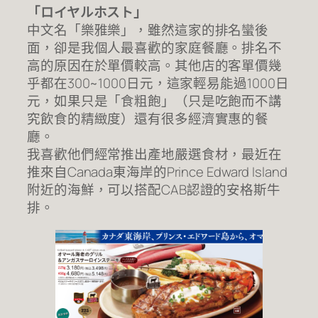
「ロイヤルホスト」
中文名「樂雅樂」，雖然這家的排名蠻後
面，卻是我個人最喜歡的家庭餐廳。排名不
高的原因在於單價較高。其他店的客單價幾
乎都在300~1000日元，這家輕易能過1000日
元，如果只是「食粗飽」（只是吃飽而不講
究飲食的精緻度）還有很多經濟實惠的餐
廳。
我喜歡他們經常推出產地嚴選食材，最近在
推來自Canada東海岸的Prince Edward Island
附近的海鮮，可以搭配CAB認證的安格斯牛
排。