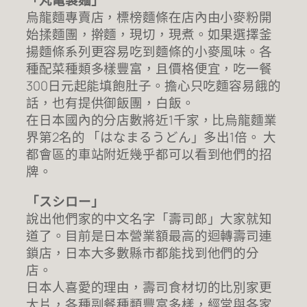
「丸亀製麺」
烏龍麵專賣店，標榜麵條在店內由小麥粉開
始揉麵團，擀麵，現切，現煮。如果選擇釜
揚麵條系列更容易吃到麵條的小麥風味。各
種配菜種類多樣豐富，且價格便宜，吃一餐
300日元起能填飽肚子。擔心只吃麵容易餓的
話，也有提供御飯團，白飯。
在日本國內的分店數將近1千家，比烏龍麵業
界第2名的 「はなまるうどん」多出1倍。 大
都會區的車站附近幾乎都可以看到他們的招
牌。
「スシロー」
說出他們家的中文名字「壽司郎」大家就知
道了。目前是日本營業額最高的迴轉壽司連
鎖店，日本大多數縣市都能找到他們的分
店。
日本人喜愛的理由，壽司食材切的比別家更
大片，各種副餐種類豐富多樣，經常與各家