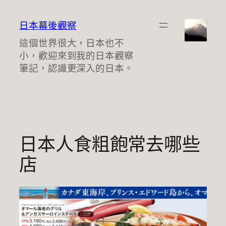
跳
至
日本幕後觀察
主
這個世界很大，日本也不
要
小，歡迎來到我的日本觀察
內
筆記，認識更深入的日本。
容
日本人食粗飽常去哪些
店