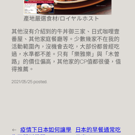
產地嚴選食材/ロイヤルホスト
其他沒有介紹到的牛丼御三家、日式咖哩壹
番屋、其他家庭餐廳等。少數幾家不在我的
活動範圍內，沒機會去吃，大部份都曾經吃
過，水準都不差。只有「樂雅樂」與「木曽
路」的價位偏高，其他家的CP值都很優，值
得推薦。
2021/05/25 posted.
←
疫情下日本如何讓學
日本的早餐通常吃