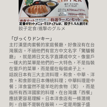
餃子定食/進撃のグルメ
「びっくりドンキー」
主打漢堡肉套餐的家庭餐廳，好像沒有在台
灣展店。不過他們有官方中文名字「驚驢餐
廳」，就是將日文名字直譯成中文。像窗戶
一樣大的菜單是他們的一大特色，不是指裝
在窗戶的菜單，而是擺在每個桌子上。
話說日本有三大主流料理，和食、中華、洋
食。和食即是日本傳統料理；中華料理是中
餐；洋食當然不是羊吃的食物（笑），而是
指所有西洋國家的料理，在台灣講「西餐」
應該更容易理解。日本洋食店有一條潛規
則，白飯不是裝在飯碗，一定是用盤子盛