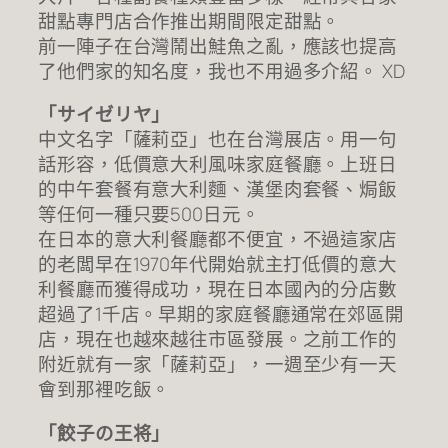
甜點專門店合作推出期間限定甜點。
前一陣子在台灣鬧出鮭魚之亂，應該也提高
了他們家的知名度，我也不用過多介紹。 XD
「サイゼリヤ」
中文名字「薩莉亞」也在台灣展店。用一句
話形容，低價意大利風味家庭餐廳。上班日
的中午套餐有意大利麵、漢堡肉套餐、焗飯
等任何一種只要500日元。
在日本的意大利餐廳都不便宜，不過這家店
的老闆早在1970年代開始就主打低價的意大
利餐廳而獲得成功，現在日本國內的分店數
超過了1千店。早期的家庭餐廳通常在郊區開
店，現在也越來越往市區發展。之前工作的
附近就有一家「薩莉亞」，一週至少有一天
會到那裡吃飯。
「餃子の王将」