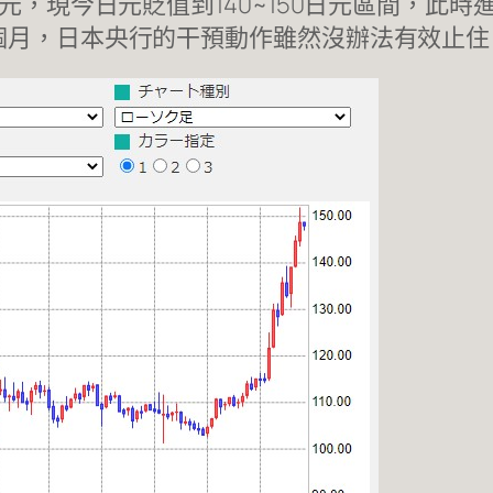
日元，現今日元貶值到140~150日元區間，此
個月，日本央行的干預動作雖然沒辦法有效止