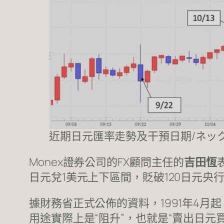
近期日元匯率走勢及干預日期/ネック
Monex證券公司的FX顧問主任的
吉田恆
日元兌1美元上下區間，貶破120日元央
據財務省正式公佈的資料，1991年4月
用途實際上是“阻升”，也就是“賣出日元