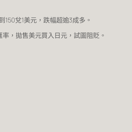
到150兌1美元，跌幅超逾3成多。
匯率，拋售美元買入日元，試圖阻貶。