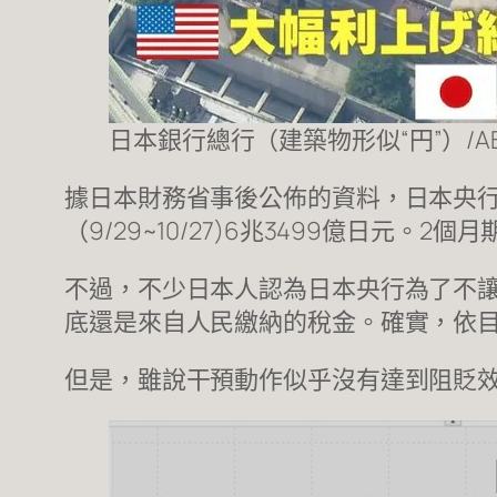
日本銀行總行（建築物形似“円”）/ABE
據日本財務省事後公佈的資料，日本央行投入
（9/29~10/27)6兆3499億日元。2
不過，不少日本人認為日本央行為了不
底還是來自人民繳納的稅金。確實，依
但是，雖說干預動作似乎沒有達到阻貶