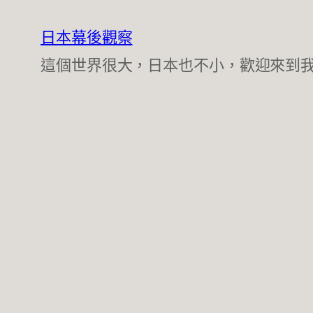
跳
至
日本幕後觀察
主
這個世界很大，日本也不小，歡迎來到
要
內
容