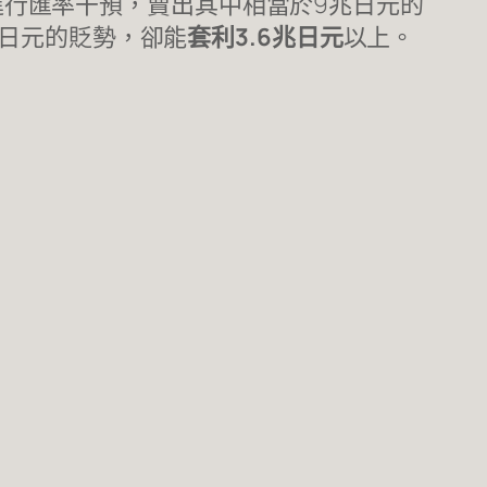
時進行匯率干預，賣出其中相當於9兆日元的
住日元的貶勢，卻能
套利3.6兆日元
以上。