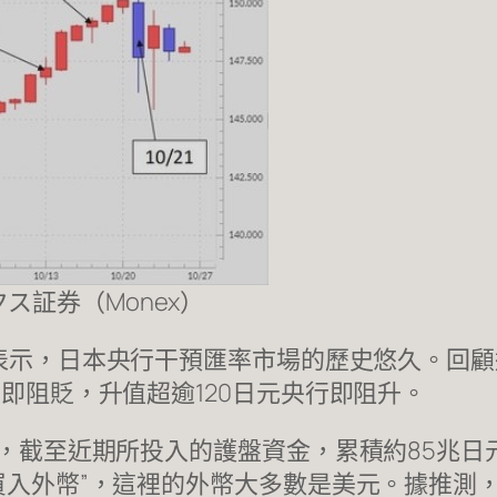
ス証券（Monex）
表示，日本央行干預匯率市場的歷史悠久。回顧
行即阻貶，升值超逾120日元央行即阻升。
起，截至近期所投入的護盤資金，累積約85兆日
買入外幣”，這裡的外幣大多數是美元。據推測，央