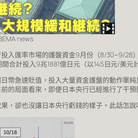
MA news
匯率市場的護盤資金9月份（8/30~9/28）2
個月期間合計投入9兆1881億日元（以145日元/美
讓日幣急速貶值，投入大量資金護盤的動作單純
目前的局面看來，即便日本央行已經進行了干預
效果，卻也沒讓日本央行虧錢的樣子。此話怎說