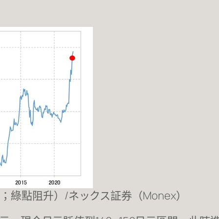
綠點阻升）/ネックス証券（Monex）