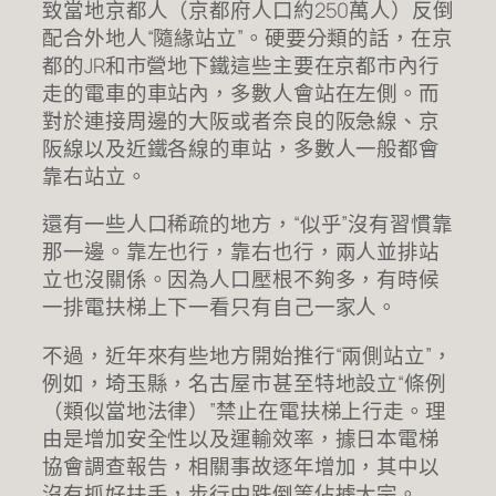
致當地京都人（京都府人口約250萬人）反倒
配合外地人“隨緣站立”。硬要分類的話，在京
都的JR和市營地下鐵這些主要在京都市內行
走的電車的車站內，多數人會站在左側。而
對於連接周邊的大阪或者奈良的阪急線、京
阪線以及近鐵各線的車站，多數人一般都會
靠右站立。
還有一些人口稀疏的地方，“似乎”沒有習慣靠
那一邊。靠左也行，靠右也行，兩人並排站
立也沒關係。因為人口壓根不夠多，有時候
一排電扶梯上下一看只有自己一家人。
不過，近年來有些地方開始推行“兩側站立”，
例如，埼玉縣，名古屋市甚至特地設立“條例
（類似當地法律）”禁止在電扶梯上行走。理
由是增加安全性以及運輸效率，據日本電梯
協會調查報告，相關事故逐年增加，其中以
沒有抓好扶手，步行中跌倒等佔據大宗。