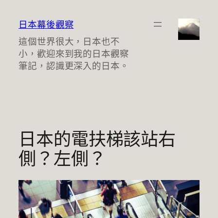
跳
至
日本幕後觀察
主
這個世界很大，日本也不
要
小，歡迎來到我的日本觀察
內
筆記，認識更深入的日本。
容
日本的電扶梯該站右
側？左側？