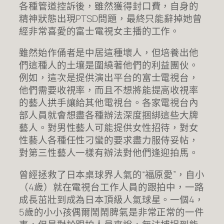
各種管道控訴後，雖然獲得封口費，自身的
精神狀態出現PTSD問題，最終只能辭掉她曾
經非常喜愛的富士電視女主播的工作。
雖然始作俑者是中居這種壞人，但培養出他
們這種人的土壤是圍繞著他們的利益團伙。
例如，這次是提供演出平台的富士電視台，
他們需要收視率，而且不想將能提高收視率
的藝人拱手讓給其他電視台。各家電視台內
部人員就會想盡各種辦法深度捆綁這些大牌
藝人。對男性藝人可能提供女性招待，對女
性藝人各種任性刁蠻的要求盡力服侍妥帖，
對第三性藝人一樣有辦法對他們逢迎拍馬。
曾經拯救了日本桌球界人氣的“福原愛”，自小
（4歲）就在電視台工作人員的跟拍中，一路
成長茁壯到成為日本頂級人氣球星。一個4，
5歲的小小孩偶爾鬧鬧脾氣是非常正常的一件