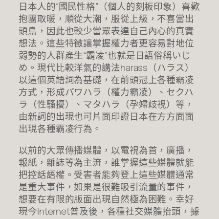
日本人的“國民性格”（個人的刻板印象）喜歡
抱團取暖，順從大潮，服從上級，不喜當出
頭鳥，因此也較少當眾表達自己內心的真實
想法。這些特徵讓掌握權力者更容易對地位
弱勢的人群產生“霸凌”也就是日語俗稱いじ
め。現代比較洋氣的講法harass（ハラス）
以這個英語詞為基礎，在前頭冠上各種霸凌
方式，形成パワハラ（權力霸凌）、セクハ
ラ（性騷擾）、マタハラ（孕婦歧視）等，
由新詞的出現也可片面印證日本在方方面面
出現各種霸凌行為。
以前的大眾傳播媒體，以電視為首，廣播，
報紙，雜誌等為主流，誰掌握這些媒體就能
把控話語權。受害者能夠登上這些媒體通常
是重大事件，如果是很難吸引流量的事件，
想要在有限的版面出現自然極為困難。幸好
現今Internet普及後，各種社交媒體抬頭，據