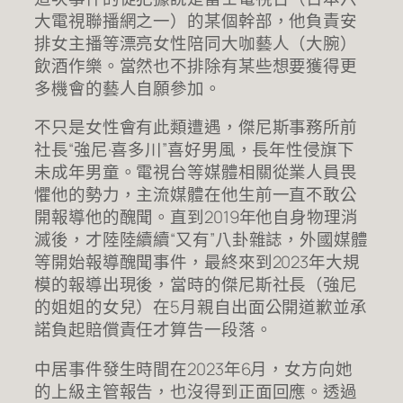
大電視聯播網之一）的某個幹部，他負責安
排女主播等漂亮女性陪同大咖藝人（大腕）
飲酒作樂。當然也不排除有某些想要獲得更
多機會的藝人自願參加。
不只是女性會有此類遭遇，傑尼斯事務所前
社長“強尼·喜多川”喜好男風，長年性侵旗下
未成年男童。電視台等媒體相關從業人員畏
懼他的勢力，主流媒體在他生前一直不敢公
開報導他的醜聞。直到2019年他自身物理消
滅後，才陸陸續續“又有”八卦雜誌，外國媒體
等開始報導醜聞事件，最終來到2023年大規
模的報導出現後，當時的傑尼斯社長（強尼
的姐姐的女兒）在5月親自出面公開道歉並承
諾負起賠償責任才算告一段落。
中居事件發生時間在2023年6月，女方向她
的上級主管報告，也沒得到正面回應。透過