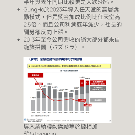
半年與去年同期比較更是大跌58%。
GungHo於2023年導入任天堂的高層獎
勵模式，但是獎金加成比例比任天堂高
2.5倍。而且公司利潤逐年減少，社長的
酬勞卻反向上漲。
2013年至今公司營收的絕大部分都來自
龍族拼圖（パズドラ）。
導入業績聯動獎勵等於變相加
薪/stracap.jp