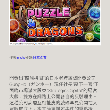
作者:
moto
分類:
日本產業
開發出”龍族拼圖”的日本老牌遊戲開發公司
GungHo（ガンホー）現任社長”森下一喜“正
面臨市場派大股東”Strategic Capital“的逼宮
大戲，雙方在網路上公開各自的反駁理由。
這種公司高層互相扯皮的戲碼罕見公開在大
眾眼皮底下，本文簡單描述事件的重點概