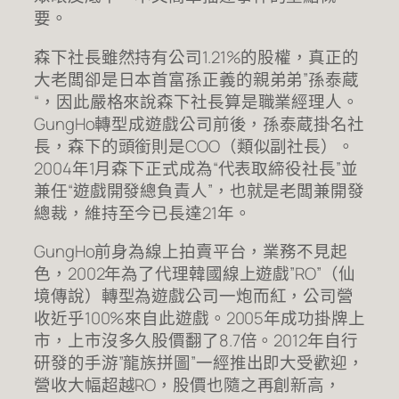
要。
森下社長雖然持有公司1.21%的股權，真正的
大老闆卻是日本首富孫正義的親弟弟”孫泰蔵
“，因此嚴格來說森下社長算是職業經理人。
GungHo轉型成遊戲公司前後，孫泰蔵掛名社
長，森下的頭銜則是COO（類似副社長）。
2004年1月森下正式成為“代表取締役社長”並
兼任“遊戲開發總負責人”，也就是老闆兼開發
總裁，維持至今已長達21年。
GungHo前身為線上拍賣平台，業務不見起
色，2002年為了代理韓國線上遊戲”RO”（仙
境傳說）轉型為遊戲公司一炮而紅，公司營
收近乎100%來自此遊戲。2005年成功掛牌上
市，上市沒多久股價翻了8.7倍。2012年自行
研發的手游”龍族拼圖”一經推出即大受歡迎，
營收大幅超越RO，股價也隨之再創新高，