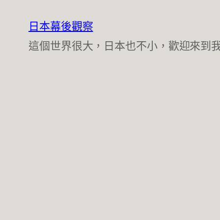
跳
至
日本幕後觀察
主
這個世界很大，日本也不小，歡迎來到
要
內
容