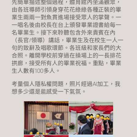
先簡單描述整個過程，體育館內坐滿觀眾，
由各班導師引領身穿花花綠綠各種正裝的畢
業生兩兩一對魚貫進場接受眾人的掌聲。一
一唱名後由校長在台上頒發畢業證書給每一
名畢業生。接下來聆聽包含外來貴賓在內
（長官/領導）講話，畢業生及在校生一人一
句的致辭及唱歌環節。各班級和家長們的大
合照。離開學校前穿過在操場上的一長排花
拱廊，接受所有人的畢業祝福。重點，畢業
生人數有100多人。
考量個人隱私權問題，照片經過AI加工，我
想多少還是能感受一下氣氛。