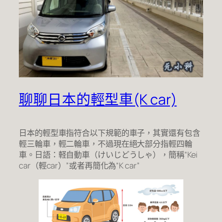
聊聊日本的輕型車(K car)
日本的輕型車指符合以下規範的車子，其實還有包含
輕三輪車，輕二輪車，不過現在絕大部分指輕四輪
車。日語：軽自動車（けいじどうしゃ），簡稱“Kei
car（輕car）”或者再簡化為“K car”