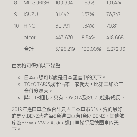
8
MITSUBISHI
100,304
1.93%
101,474
9
9
ISUZU
81,442
1.57%
76,747
1
10
HINO
69,791
1.34%
70,811
9
other
443,670
8.54%
418,668
1
合計
5,195,219
100.00%
5,272,067
9
由表格可得知以下幾點
日本市場可以說是日本國產車的天下。
TOYOTA以3成市佔率一家獨大，比第二加第三
合併後還大。
與2018相比，只有TOYOTA及ISUZU逆勢成長。
2019年進口車全體合計只占日本車市6%，賣的最好
的是M.BENZ大約每5台進口車有1台M.BENZ，其他依
序為BMW，VW，Audi，進口車幾乎是德國車的天
下。