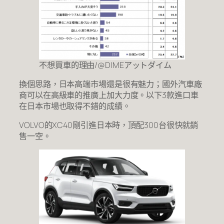
不想買車的理由/@DIMEアットダイム
換個思路，日本高端市場還是很有魅力；國外汽車廠
商可以在高級車的推廣上加大力度。以下3款進口車
在日本市場也取得不錯的成績。
VOLVO的XC40剛引進日本時，頂配300台很快就銷
售一空。