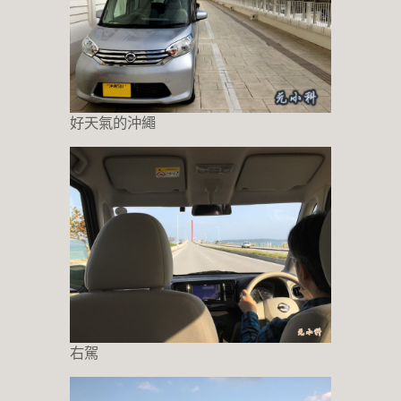
好天氣的沖繩
右駕