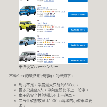
車價便宜/カーセンサー
不過K car的缺點也很明顯，列舉如下。
馬力不足，畢竟最大只能到660cc。
最多只能坐4人，車內空間比不上一般車。
車子的安全性普遍比不上一般車。
二氧化碳排放量比1000cc等級的小型車還要
多。