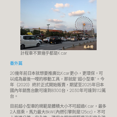
計程車不算幾乎都是K car
番外篇
20幾年前日本就想要推廣比K car更小，更環保，可
以成為最後一哩的移動工具，那就是“超小型車”。今
年（2020）終於正式開始販賣，期望至2025年日本
國內年銷售台數可達到8300台，2030年可達到1.12萬
台。
目前超小型車的規範是體積大小不可超過K car，最多
2人搭乘，馬力最大8kW(內燃引擎則是125cc)，不可