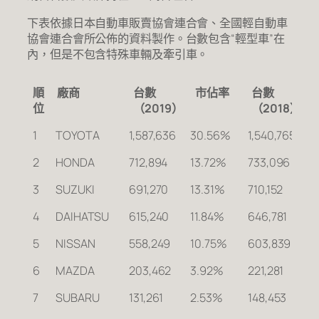
下表依據日本自動車販賣協會連合會、全國輕自動車
協會連合會所公佈的資料製作。台數包含“輕型車”在
內，但是不包含特殊車輛及牽引車。
順
廠商
台數
市佔率
台數
位
（2019）
（2018）
順
廠商
台數
市佔率
台數
1
TOYOTA
1,587,636
30.56%
1,540,765
1
位
（2019）
（2018）
2
HONDA
712,894
13.72%
733,096
9
3
SUZUKI
691,270
13.31%
710,152
9
4
DAIHATSU
615,240
11.84%
646,781
9
5
NISSAN
558,249
10.75%
603,839
9
6
MAZDA
203,462
3.92%
221,281
9
7
SUBARU
131,261
2.53%
148,453
8