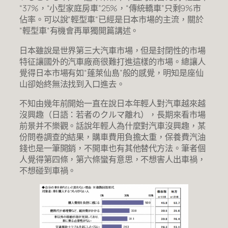
“37%，“小型家庭房車”25%，“傳統轎車”只剩9%市
佔率。可以說“輕型車“已經是日本市場的主流，關於
“輕型車“有機會再單獨開篇講述。
日本雖說是世界第三大汽車市場，但是封閉性的市場
特征讓國外的汽車廠商很難打進這樣的市場。總讓人
覺得日本市場有如“蓬萊仙島”般的感覺，明知是座仙
山卻始終無法找到入口進去。
不知由幾年前開始一直在說日本年輕人對汽車越來越
沒興趣（日語：若者のクルマ離れ），長期來看市場
前景并不樂觀。話說年輕人為什麼對汽車沒興趣，某
份問卷調查的結果，購車費用負擔太重，保養費汽油
錢也是一筆開銷，不開車也有其他替代方法。筆者個
人覺得第四條，第六條蠻有意思，不想害人出車禍，
不想碰到車禍。