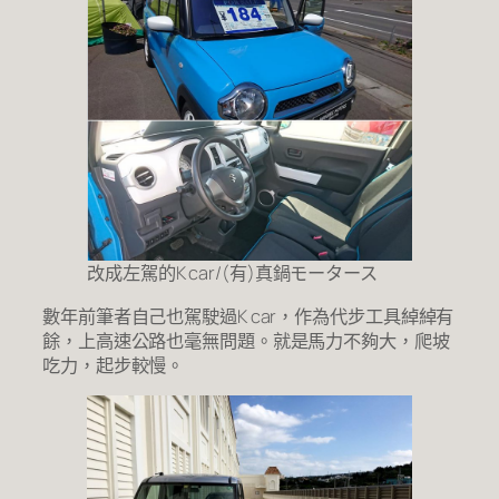
改成左駕的K car/(有)真鍋モータース
數年前筆者自己也駕駛過K car，作為代步工具綽綽有
餘，上高速公路也毫無問題。就是馬力不夠大，爬坡
吃力，起步較慢。