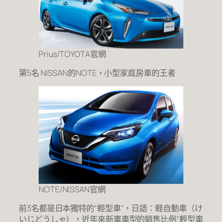
Prius/TOYOTA官網
第5名 NISSAN的NOTE，小型家庭房車的王者
NOTE/NISSAN官網
前3名都是日本獨特的“輕型車“，日語：軽自動車（け
いじどうしゃ），近年來新車車型的銷售比例“輕型車