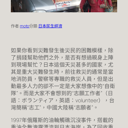
作者:
moto
分類:
日本民生經濟
如果你看到災難發生後災民的困難模樣，除
了捐錢幫助他們之外，是否有想過親身上陣
到現場幫忙？日本這個天災甚多的國家，尤
其是重大災難發生時，前往救災的通常是當
地消防員，警察等專職的救災人員，但是出
動最多人力的卻不一定是大家想像中的“自衛
隊”。而是大家不會想到的“志願工作者”（日
語：ボランティア，英語：volunteer），台
灣簡稱“志工”，中國大陸稱“志願者”。
1997年俄羅斯的油輪觸礁沉沒事件，搭載的
重油全數洩露漂流到日本海岸，為了回收重