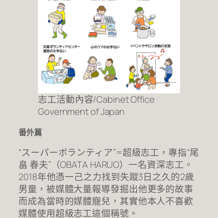
志工活動內容/Cabinet Office
Government of Japan
番外篇
“スーパーボランティア”=超級志工，專指“尾
畠 春夫”（OBATA HARUO）一名資深志工。
2018年他憑一己之力找到失蹤3日之久的2歲
男童，被媒體大量報導發掘出他更多的故事
而成為當時的媒體寵兒，其實他本人不喜歡
媒體使用超級志工這個稱號。