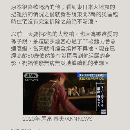
原本很喜歡喝酒的他；看到東日本大地震的
避難所的情況之後就發誓說東北3縣的災區臨
時住宅沒有完全拆除之前絕不喝酒。
以前一天要抽2包的大煙槍，也因為被疼愛的
孫子說，抽這麼多煙當心過了65歲體力會急
速衰退，當天就將煙全燒掉不再抽。現在已
經高齡80歲依然能在災區看到他活躍的身
影，祝福他能無病無災地繼續他的夢想。
2020年 尾畠 春夫/ANN NEWS