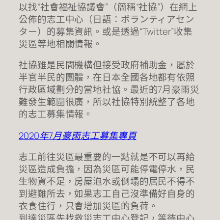
以找“社會福祉協議會”（簡稱“社協”）在網上
公佈的志工中心（日語：ボランティアセン
ター）的募集資訊。或是透過“Twitter”收集
災區等地相關情報。
社協雖是民間機構但接受政府補助金，屬於
半官半民的團體，在日本全國各地都有依照
行政區域劃分的當地社協。最近的7月豪雨災
難發生範圍很廣，所以社協特別統整了各地
的志工募集情報。
2020年7月豪雨志工募集專頁
志工前往災區最重要的一點就是不可以再給
災區造成負擔，因為災區可能停電停水，民
生物資不足，房屋泡水或倒塌的居民不得不
到避難所去，如果志工自己沒準備好自身的
衣食住行，只會增加災區的負荷。
到達災區先找救災志工中心登記，等待中心