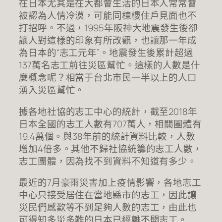
在日本尤其是在大都會生活的日本人常常會
被認為人情冷漠，可能同棟樓住戶見面也不
打招呼。不過，1995年阪神大地震發生後卻
讓人對這樣的印象有所改觀，也讓那一年成
為日本的“志工元年”。地震發生後累計超過
137萬名志工前往災區幫忙。這樣的人數是什
麼概念呢？相當于台北市民一半以上的人口
湧入災區幫忙。
據各地社協的志工中心的統計，截至2018年
日本全國的志工人數有707萬人，相關團體有
19.4萬個。與38年前的統計資料比較，人數
增加4倍多。其他不歸社協統籌的志工人數，
志工團體，因為找不到資料不知道有多少。
最近的7月豪雨災害加上疫情影響，各地志工
中心只接受居住在當地縣市的志工，因此讓
災民們感歎等不到足夠人數的志工，由此也
可得知多災多難的日本已經離不開志工。