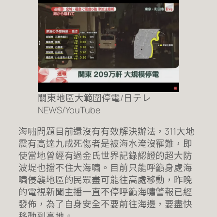
關東地區大範圍停電/日テレ
NEWS/YouTube
海嘯問題目前還沒有有效解決辦法，311大地
震有高達九成死傷者是被海水淹沒罹難，即
使當地曾經有過金氏世界記錄認證的超大防
波堤也擋不住大海嘯。目前只能呼籲身處海
嘯侵襲地區的民眾盡可能往高處移動，昨晚
的電視新聞主播一直不停呼籲海嘯警報已經
發佈，為了自身安全不要前往海邊，要盡快
移動到高地。