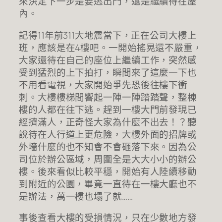
來決定下一步是要逃出門，還是繼續待在屋
內。
記得11年前311大地震當下，正在公司大樓上
班，應該是在4樓吧。一開始搖晃還不嚴重，
大家還待在自己的座位上繼續工作，突然感
受到猛烈的上下拍打，瞬間來了這麼一下也
不用看電視，大家開始爭先恐後往樓下衝
刺。大樓樓梯間響起一陣一陣踏踏聲，整棟
樓的人都在往下逃。趕到一樓大門前發現已
經擠滿人，正奇怪大家為什麼不出去！？聽
說待在人行道上更危險，大樓外面的招牌或
外墻什麼的也不知會不會砸落下來。因為公
司位於辦公區域，周圍全是大大小小的辦公
樓。後來看似比較平穩，開始有人陸續移動
到附近的公園，畢竟一直待在一樓大廳也不
是辦法，萬一樓也塌了就……
事後查看大樓的受損情況，只在少數地方發