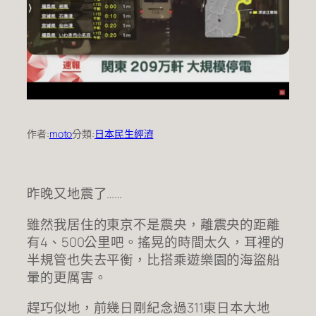
作者:
moto
分類:
日本民生經濟
昨晚又地震了……
雖然我居住的東京不是震央，離震央的距離
有4、500公里吧。搖晃的時間太久，耳裡的
半規管也失去平衡，比搭乘遊樂園的海盜船
暈的更厲害。
趕巧似地，前幾日剛紀念過311東日本大地