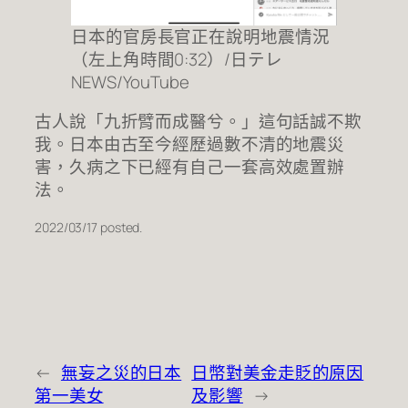
日本的官房長官正在說明地震情況
（左上角時間0:32）/日テレ
NEWS/YouTube
古人說「九折臂而成醫兮。」這句話誠不欺
我。日本由古至今經歷過數不清的地震災
害，久病之下已經有自己一套高效處置辦
法。
2022/03/17 posted.
←
無妄之災的日本
日幣對美金走貶的原因
第一美女
及影響
→