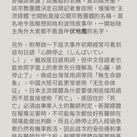
卦雜誌披露了該團體的名稱，直到兩天後，
該宗教團體決定召開記者會說明，慢慢地“主
流媒體”也開始直接公開宗教團體的名稱。莫
名地令我聯想到哈利波特故事中，一開始除
主角外大家都不敢直呼
伏地魔
的名字。
另外，附帶說一下這次事件初期經常可看到
這句日語「心肺停止（しんぱいてい
し）」，雖說是日語用詞，但中文母語者也
能依照字面上的意思充分理解為「心臟、肺
停止了」。換成台灣常用詞等同「無生命跡
象」，中國大陸可能更常使用「无生命体
征」。日本主流媒體為什麼要使用這個用語
而不是直接使用「死亡」，原因在於「死
亡」必須由專業人士的醫師判定，新聞媒體
在報導災害時，不可能每次都恰好有醫師在
現場能做出判斷。而且心肺停止的人經過急
救仍然有機率救活，因此這次的安倍遇刺事
件在醫師判定之前，新聞等媒體在報導時基