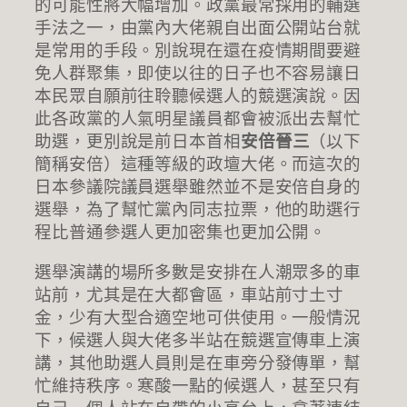
的可能性將大幅增加。政黨最常採用的輔選
手法之一，由黨內大佬親自出面公開站台就
是常用的手段。別說現在還在疫情期間要避
免人群聚集，即使以往的日子也不容易讓日
本民眾自願前往聆聽候選人的競選演說。因
此各政黨的人氣明星議員都會被派出去幫忙
助選，更別說是前日本首相
安倍晉三
（以下
簡稱安倍）這種等級的政壇大佬。而這次的
日本參議院議員選舉雖然並不是安倍自身的
選舉，為了幫忙黨內同志拉票，他的助選行
程比普通參選人更加密集也更加公開。
選舉演講的場所多數是安排在人潮眾多的車
站前，尤其是在大都會區，車站前寸土寸
金，少有大型合適空地可供使用。一般情況
下，候選人與大佬多半站在競選宣傳車上演
講，其他助選人員則是在車旁分發傳單，幫
忙維持秩序。寒酸一點的候選人，甚至只有