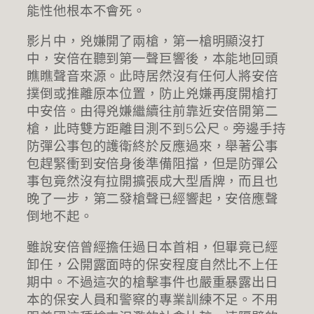
能性他根本不會死。
影片中，兇嫌開了兩槍，第一槍明顯沒打
中，安倍在聽到第一聲巨響後，本能地回頭
瞧瞧聲音來源。此時居然沒有任何人將安倍
撲倒或推離原本位置，防止兇嫌再度開槍打
中安倍。由得兇嫌繼續往前靠近安倍開第二
槍，此時雙方距離目測不到5公尺。旁邊手持
防彈公事包的護衛終於反應過來，舉著公事
包趕緊衝到安倍身後準備阻擋，但是防彈公
事包竟然沒有拉開擴張成大型盾牌，而且也
晚了一步，第二發槍聲已經響起，安倍應聲
倒地不起。
雖說安倍曾經擔任過日本首相，但畢竟已經
卸任，公開露面時的保安程度自然比不上任
期中。不過這次的槍擊事件也嚴重暴露出日
本的保安人員和警察的專業訓練不足。不用