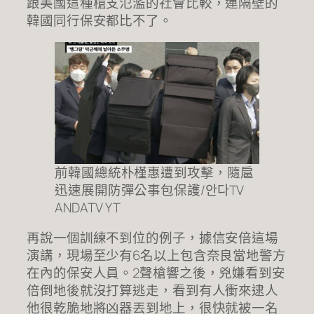
跟美國這種槍支氾濫的社會比較，連隔壁的
韓國同行保安都比不了。
前韓國總統朴槿惠遭到攻擊，隨扈
迅速展開防彈公事包保護/안다TV
ANDATV YT
再說一個訓練不到位的例子，據信安倍這場
演講，現場至少有6名以上包含奈良當地警方
在內的保安人員。2聲槍響之後，兇嫌看到安
倍倒地後就沒打算逃走，看到有人衝來逮人
他很乾脆地將凶器丟到地上，很快就被一名