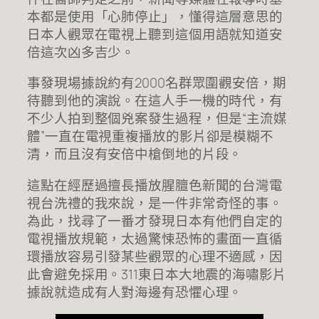
本都是使用「心肺停止」，懂得這層意思的
日本人觀眾在電視上聽到這個用語就知道安
倍這次凶多吉少。
事發現場據說約有2000名群眾圍觀安倍，期
待聽到他的演說。在這人手一機的時代，有
不少人拍到整個兇案發生過程，但是“主流媒
體”一直在電視重複播放的影片卻是模糊不
清，而且沒有安倍中槍倒地的片段。
這點在經歷過擅長播放腥膻色新聞的台灣電
視台洗禮的我來說，是一件非常奇怪的事。
為此，找尋了一番才發現日本有他們自定的
電視播放規範，太過驚悚恐怖的畫面一直循
環播放容易引發某些觀眾的心理不適感，因
此會避免採用。311東日本大地震的海嘯影片
據說就造成有人對海邊有恐懼心理。