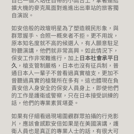
自己一個人站在自帶的小高台上，拿著連結
擴大機的麥克風面對進進出出車站的旅客獨
自演說。
如安倍般的政壇明星為了塑造親民形象，與
群眾握手、合照一概來者不拒。更不用說，
原本知名度就不高的候選人，有人願意駐足
聆聽演講，他們就非常高興。如此情況下，
保安工作非常難進行，加上
日本社會承平日
久
，槍支管制嚴格，日本也沒有征兵制，普
通日本人一輩子不曾看過真實槍支，更加不
曾聽過真實的槍聲所在多有。這也體現在負
責安倍人身安全的保安人員身上，即使他們
的工作是護衛或警察，只在日本接受訓練的
話，他們的專業素質堪憂。
如果有仔細看過現場圍觀群眾拍攝的行兇影
片，應該會感歎安倍如果是在美國演講，護
衛人員也是真正的專業人士的話，有很大可