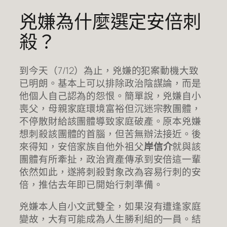
兇嫌為什麼選定安倍刺
殺？
到今天（7/12）為止，兇嫌的犯案動機大致
已明朗。基本上可以排除政治陰謀論，而是
他個人自己認為的怨恨。簡單說，兇嫌自小
喪父，母親家庭環境富裕但沉迷宗教團體，
不停散財給該團體導致家庭破產。原本兇嫌
想刺殺該團體的首腦，但苦無辦法接近。後
來得知，安倍家族自他外祖父
岸信介
就與該
團體有所牽扯，政治資產傳承到安倍這一輩
依然如此，遂將刺殺對象改為容易行刺的安
倍，推估去年即已開始行刺準備。
兇嫌本人自小文武雙全，如果沒有遭逢家庭
變故，大有可能成為人生勝利組的一員。結