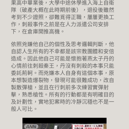
果高中畢業後，大學中途休學進入海上自衛
隊（破產大概在此時期前後），退役後雖然
考到不少證照，卻難覓得正職，屢屢更換工
作，刺殺事件之前是在人力派遣公司安排
下，在倉庫開推高機。
依照兇嫌他自己的個性及思考邏輯判斷，他
自認人生所有的不幸都是該宗教團體和安倍
造成。因此他自己可能是懷抱著燕太子丹的
心情前往刺殺秦王，丹沒有刺殺的本事只能
委託荊軻。而兇嫌本人自身有這個本事，原
本想製造爆裂物，發現可能很難成功，改自
製散彈槍，並且在行刺前多次練習實彈射
擊，熟悉槍性。所有的行動都是有明確目的
及計劃性，實地犯案時的冷靜沉穩也不是一
般人可比。