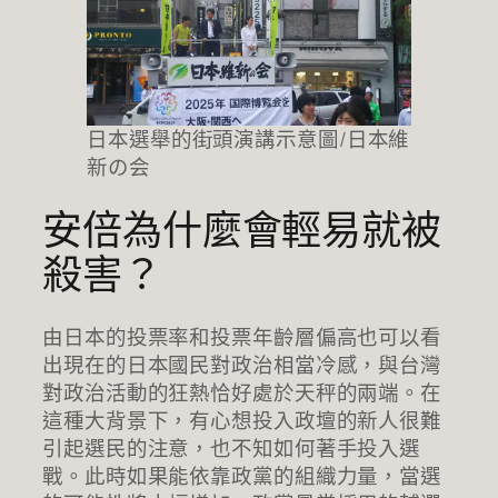
日本選舉的街頭演講示意圖/日本維
新の会
安倍為什麼會輕易就被
殺害？
由日本的投票率和投票年齡層偏高也可以看
出現在的日本國民對政治相當冷感，與台灣
對政治活動的狂熱恰好處於天秤的兩端。在
這種大背景下，有心想投入政壇的新人很難
引起選民的注意，也不知如何著手投入選
戰。此時如果能依靠政黨的組織力量，當選