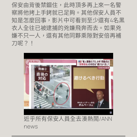
保安由背後禁錮住，此時頂多再上來一名警
察將他拷上手銬就已足夠。其他保安人員不
知是怎麼回事，影片中可看到至少還有4名黑
衣人全往已被逮捕的兇嫌飛奔而去。如果兇
嫌不只一人，還有其他同夥乘隙對安倍再補
刀呢？！
近乎所有保安人員全去湊熱鬧/ANN
news