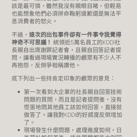
該是最可憐，雖然我沒有親眼目睹，但輕易
也能想象他們必須拼命鞠躬道歉還是無法平
息消費者的怒火。
不過，
這次的出包事件卻有一件事令我覺得
神奇不可思議！
統領近5萬名員工的KDDI社
長親自出席謝罪記者會，且親自回答記者提
問，讓看過現場實況轉播的觀眾有不少人不
再抱怨，反倒爭相稱讚他。
底下列出一些持肯定印象的觀眾的意見：
第一次看到大企業的社長親自回答技術
問題的質問，而且是記者提問後，沒有
慌張地問其他員工該如何回答，直接就
做答了。讓我對KDDI的好感度反倒增加
了。
現場發生什麼問題，處理進度如何，日