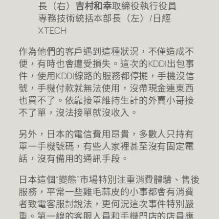
長（右）
吉村和幸
取締役執行役員
専務技術統括本部長（左）/日經
XTECH
作為他們的客戶遇到這種狀況，不僅造成不
便，有時也會遭受損失。這次的KDDI出包事
件，使用KDDI線路的服務都停擺，手機沒信
號，手機付款就無法使用，沒帶現金連東西
也買不了。依靠接單維持生計的外賣小哥接
不了單，沒法接單就沒收入。
另外，日本的電信費用昂貴，多數人只持有
單一手機號碼，有些人家裡甚至沒有固定電
話，沒有備用的通訊手段。
日本這個“變態”市場特別注重消費體驗、售後
服務，平常一些雞毛蒜皮的小事都會有消費
者致電客服討說法，更何況這次事件特別嚴
重。第一線的客服人員和手機門店的店員應