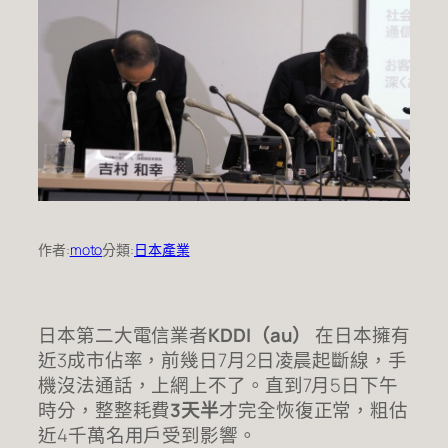
作者:
moto
分類:
日本產業
日本第二大電信業者
KDDI（au）
在日本擁有
近3成市佔率，前幾日7月2日凌晨起斷線，手
機沒法通話，上網上不了。直到7月5日下午
時分，整整耗費
3天半
才完全恢復正常，粗估
近4千萬名用戶受到影響。