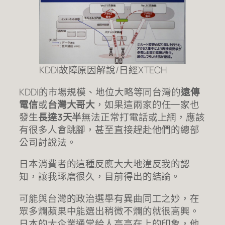
KDDI故障原因解說/日經XTECH
KDDI的市場規模、地位大略等同台灣的
遠傳
電信
或
台灣大哥大
，如果這兩家的任一家也
發生
長達3天半
無法正常打電話或上網，應該
有很多人會跳腳，甚至直接趕赴他們的總部
公司討說法。
日本消費者的這種反應大大地違反我的認
知，讓我琢磨很久，目前得出的結論。
可能與台灣的政治選舉有異曲同工之妙，在
眾多爛蘋果中能選出稍微不爛的就很高興。
日本的大企業通常給人高高在上的印象，他