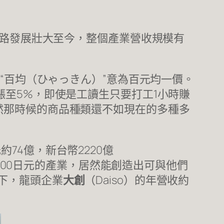
一路發展壯大至今，整個產業營收規模有
“百均（ひゃっきん）”意為百元均一價。
漲至5%，即使是工讀生只要打工1小時賺
然那時候的商品種類還不如現在的多種多
74億，新台幣2220億
僅100日元的產業，居然能創造出可與他們
下，龍頭企業
大創
（Daiso）的年營收約