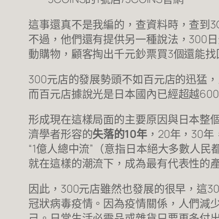
這事還真不是我編的，查資料時，查到3C
不過，他們還有提供另一種說法，300
動購物，顧客掏出千元鈔票買3個還能找
300元店的發展勢頭不如百元店的迅猛，即
而百元店據說光是日本國內已經超越600
形成現在這樣局面的主要原因與日本整
濟學者形容的
失落的10年
，20年，30
“1億人總中流”（意指日本絕大多數人
就在這樣的潮流下，成為最有代表性的
因此，300元店雖然也發展的很早，這
冠狀病毒疫情。因為疫情關係，人們減
己。日常生活必需品或雜貨只要再多付