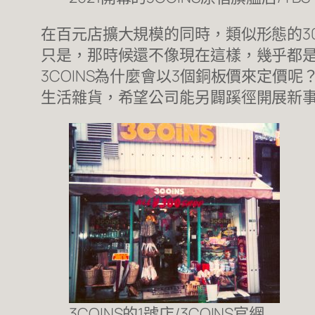
在百元店擴大規模的同時，類似形態的30
只是，那時候還不像現在這樣，幾乎都
3COINS為什麼會以3個銅板價來定價呢
生活雜貨，希望公司能另闢蹊徑開展新事
3COINS的1號店/3COINS官網