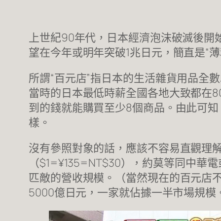
上世紀90年代，日本經濟泡沫破滅後開
望在今年或明年突破1兆日元，簡直是“
所謂“百元店”指日本的生活雜貨用品全數
當時的日本最低時薪全國各地大致都在8
到的錢就能購買至少8個商品。由此可
樣。
沒有參照對象的話，應該不容易直觀理解產
（$1=¥135=NT$30），約莫等同
匹敵的營收規模。（當然現在的百元店
5000億日元，一家就佔據一半市場規模