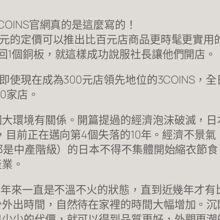
OINS官網真的是這麼寫的！
日元的定價可以推出比百元店商品更時髦更實用的
回1個銅板，就這樣成功說服社長讓他們開店。
使現在成為300元店領先地位的3COINS，全日本
0家店。
個大環境有關係。開篇提過的經濟泡沫破滅，日
年，目前正在邁向第4個失落的10年。經濟不景
民都是中產階級）的日本不得不集體開始縮衣節
產業。
30年來一直是不溫不火的狀態，直到近幾年才有
少外出時間，自然待在家裡的時間大幅增加。沉
出少少的代價，就可以得到品質更好，外觀更潮