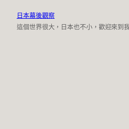
跳
至
日本幕後觀察
主
這個世界很大，日本也不小，歡迎來到
要
內
容