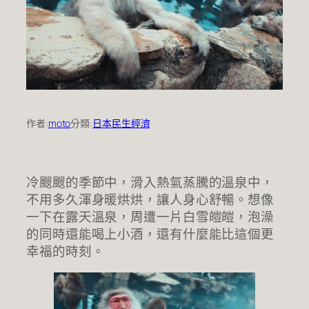
作者:
moto
分類:
日本民生經濟
冷颼颼的季節中，滑入熱氣蒸騰的溫泉中，
不用多久渾身暖烘烘，讓人身心舒暢。想像
一下在露天溫泉，周遭一片白雪皚皚，泡澡
的同時還能喝上小酒，還有什麼能比這個更
幸福的時刻。