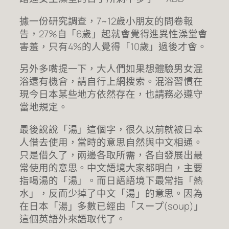
據一份研究調查，7~12歲小朋友的問卷報
告，27%自「6歲」起就會覺得進異性澡堂會
害羞，只有4%的人覺得「10歲」過後才會。
另外多嘴提一下，大人們如果想體驗男女混
浴還有機會，請自行上網搜索。混浴習慣在
現今日本某些地方依然存在，也請務必遵守
當地規定。
最後說說「湯」這個字，很久以前就被日本
人借去使用，當時的意思自然與中文相通。
只是借久了，兩邊各取所需，各自發展出最
常使用的意思。中文語境大家都明白，主要
指喝湯的「湯」。而日語語境下最常指「熱
水」，反而少掉了中文「湯」的意思。因為
在日本「湯」多數已經由「スープ(soup)」
這個英語外來語取代了。