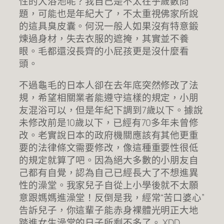
性的大浴池呢？我自己是不太在乎歲數問
題，可能也是年紀大了，不太重視佛家所說
的這具臭皮囊。何況一般人如果沒有特意鍛
煉過身材，失去衣服的遮掩，其實並不養
眼。毛都還沒長齊的小屁孩更是沒什麼看
頭。
不過龜毛的日本人卻在去年底突然修改了法
規，希望相關業者能遵守這樣的規定，小朋
友混浴可以，但是年紀下調到7歲以下。據說
未修改前是10歲以下，已經有70多年未曾修
改。老實說日本的政府機關應該有其他更重
要的法律條文需要修改，像這種重要性很低
的規定就算了吧。因為絕大多數的小朋友自
己都有自覺，認為自己已經長大了不想進異
性的澡堂。我家兒子自從上小學後就不太願
意跟媽媽進澡堂！反倒是我，經常“苦口婆心”
告訴兒子，你這輩子能赤身裸體光明正大地
踏進女生澡堂的日子所剩不多了。 XDD