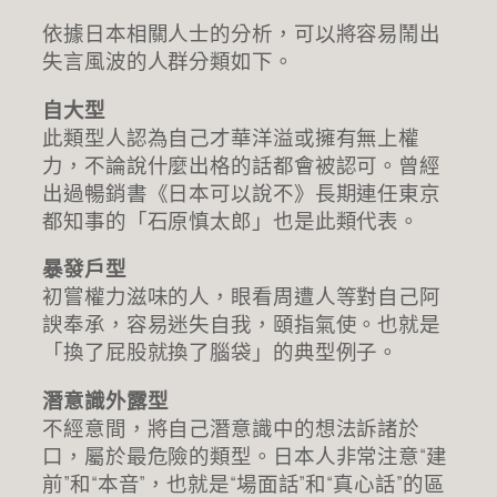
依據日本相關人士的分析，可以將容易鬧出
失言風波的人群分類如下。
自大型
此類型人認為自己才華洋溢或擁有無上權
力，不論說什麼出格的話都會被認可。曾經
出過暢銷書《日本可以說不》長期連任東京
都知事的「石原慎太郎」也是此類代表。
暴發戶型
初嘗權力滋味的人，眼看周遭人等對自己阿
諛奉承，容易迷失自我，頤指氣使。也就是
「換了屁股就換了腦袋」的典型例子。
潛意識外露型
不經意間，將自己潛意識中的想法訴諸於
口，屬於最危險的類型。日本人非常注意“建
前”和“本音”，也就是“場面話”和“真心話”的區