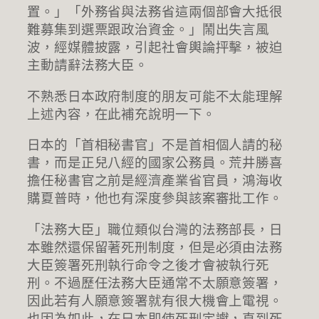
置。」「外務省與法務省這兩個部會大抵很
難募集到選票跟政治資金。」鬧出失言風
波，經媒體披露，引起社會輿論抨擊，被迫
主動請辭法務大臣。
不熟悉日本政府制度的朋友可能不太能理解
上述內容，在此補充說明一下。
日本的「首相秘書官」不是首相個人請的秘
書，而是正兒八經的國家公務員。荒井勝喜
擔任秘書官之前是經濟產業省官員，鴻海收
購夏普時，他也有深度參與該案審批工作。
「法務大臣」職位類似台灣的法務部長，日
本雖然還保留著死刑制度，但是必須由法務
大臣簽署死刑執行命令之後才會被執行死
刑。不過歷任法務大臣通常不太願意簽署，
因此若有人願意簽署就有很大機會上電視。
也因為如此，在日本即使死刑定讞，直到死