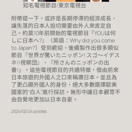
知名電視節目/東京電視台
附帶提一下，或許是長期停滯的經濟成長，
讓失落的日本人迫切需要由外人來肯定自
己。約莫10年前開始的電視節目『YOUは何
しに日本へ?』（英語：Why did you come
to Japan?）受到歡迎，後續製作出很多類似
節目『世界が驚いたニッポン! スゴ〜イデス
ネ!!視察団』、『所さんのニッポンの出
番!』。這些電視節目的共通特徵，借由前來
日本旅遊的外國人之口來稱讚日本。並且為
了更凸顯外國人的身份，絕大多數選擇歐美
國家的“白人”進行採訪。無形中讓日本觀眾不
由自覺地更加以日本自豪。
2024/02/24 posted.