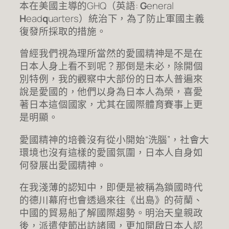
本在美國主導的GHQ（英語:
G
eneral
H
ead
q
uarters）統治下，為了防止軍國主義
復發所採取的措施。
曾經我們視為理所當然的愛國精神是不是在
日本人身上看不到呢？那倒是未必，除開個
別特例，我的觀察中大部份的日本人普遍來
說是愛國的，他們以身為日本人為榮，喜愛
著日本這個國家，尤其在國際體育賽事上更
是明顯。
愛國精神的培養沒有從小開始“洗腦”，社會大
環境也沒有這樣的愛國氛圍，日本人自身如
何發展出愛國精神。
在我淺薄的認知中，即便是被稱為鎖國時代
的德川幕府也會透過來往《出島》的荷蘭、
中國的貿易船了解國際趨勢。明治天皇親政
後，派遣使節出訪諸國，更加開啟日本人認