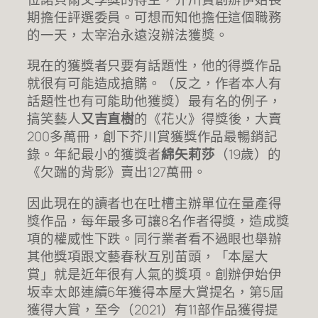
期擔任評選委員。可想而知他擔任這個職務
的一天，太宰治永遠沒辦法獲獎。
現在的獲獎者只要有話題性，他的得獎作品
就很有可能造成搶購。（反之，作者本人有
話題性也有可能助他獲獎）最有名的例子，
搞笑藝人
又吉直樹
的《花火》得獎後，大賣
200多萬冊，創下芥川賞獲獎作品最暢銷記
錄。年紀最小的獲獎者
綿矢莉莎
（19歲）的
《欠踹的背影》賣出127萬冊。
因此現在的讀者也在吐槽主辦單位在量產得
獎作品，每年最多可讓8名作者得獎，造成獎
項的權威性下跌。同行業者看不過眼也舉辦
其他獎項跟文藝春秋互別苗頭，「本屋大
賞」就是近年很有人氣的獎項。創辦伊始伊
坂幸太郎連續6年獲得本屋大賞提名，第5屆
獲得大賞，至今（2021）有11部作品獲得提