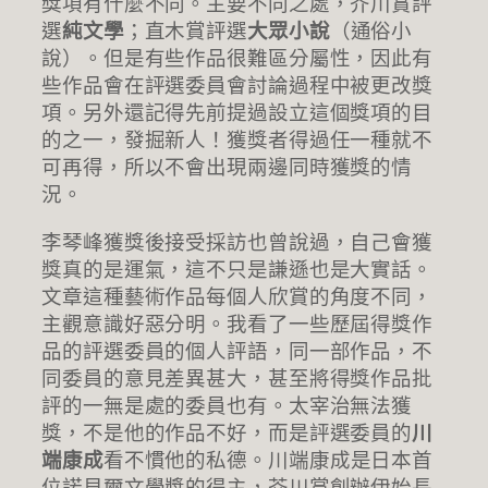
獎項有什麼不同。主要不同之處，芥川賞評
選
純文學
；直木賞評選
大眾小說
（通俗小
說）。但是有些作品很難區分屬性，因此有
些作品會在評選委員會討論過程中被更改獎
項。另外還記得先前提過設立這個獎項的目
的之一，發掘新人！獲獎者得過任一種就不
可再得，所以不會出現兩邊同時獲獎的情
況。
李琴峰獲獎後接受採訪也曾說過，自己會獲
獎真的是運氣，這不只是謙遜也是大實話。
文章這種藝術作品每個人欣賞的角度不同，
主觀意識好惡分明。我看了一些歷屆得獎作
品的評選委員的個人評語，同一部作品，不
同委員的意見差異甚大，甚至將得獎作品批
評的一無是處的委員也有。太宰治無法獲
獎，不是他的作品不好，而是評選委員的
川
端康成
看不慣他的私德。川端康成是日本首
位諾貝爾文學獎的得主，芥川賞創辦伊始長