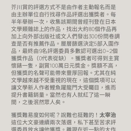
芥川賞的評選方式不是由作者主動報名而是
由主辦單位自行找尋作品評選出獲獎者。每
半年舉辦一次，收集該期間曾經刊登在日本
文學類雜誌上的作品，找出大約80個作品再
加上向外部出版社或文人們發出300份問卷調
查是否有推薦作品。層層篩選決定5部入圍作
品，最終由9名評選委員多數認可選出0~2個
獲獎作品（0代表從缺）。獲獎者可得到主賞
懷錶一隻，副賞100萬日元獎金。獎額不高，
但獲獎的名聲可能帶來豐厚回報。尤其在純
文學越來越不受重視的現在，這個獎項可以
讓文學新人作者鯉魚躍龍門大受矚目，進而
提升書籍銷量。當然也有人就紅了這一瞬
間，之後泯然眾人矣。
獲獎難易度如何呢？說難也挺難的！
太宰治
這位大文豪連續兩次落選，私下甚至苦求評
選委員放水讓他獲獎。離現在近一點的大作