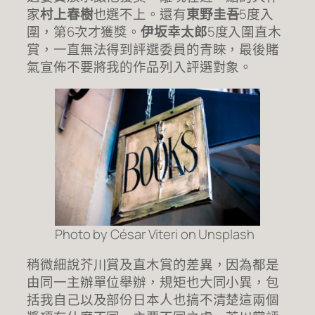
家
村上春樹
也選不上。還有
東野圭吾
5度入
圍，第6次才獲獎。
伊坂幸太郎
5度入圍直木
賞，一直無法得到評選委員的青睞，最後賭
氣宣佈不要將我的作品列入評選對象。
Photo by César Viteri on Unsplash
稍微細說芥川賞及直木賞的差異，因為都是
由同一主辦單位舉辦，規矩也大同小異，包
括我自己以及部份日本人也搞不清楚這兩個