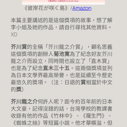
《彼岸花が咲く島》/
Amazon
本篇主要講述的是這個獎項的故事，想了解
李小姐及她的作品，請自行尋找其他資料。
XD
芥川賞
的全稱「芥川龍之介賞」，顧名思義
這個獎項的創辦人
菊池寛
為了紀念好友芥川
龍之介而設立，同時間也設立了「直木賞」
也是為了紀念
直木三十五
。這兩個獎項並列
為日本文學界最高榮譽，也是延續至今歷史
最悠久的獎項。（注：日語的
賞
相當於中文
的
獎
）
芥川龍之介
何許人呢？距今約百年前的日本
大文豪，記得沒錯的話，台灣學校的教課書
收錄有他的作品《竹林中》、《羅生門》、
《蜘蛛之絲》等短篇小說。他才華橫溢，但