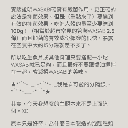
實驗證明WASABI確實有殺菌作用，更正確的
說法是抑菌效果。
但是
（重點來了）要達到
有效的抑菌效果，吃進人體的量至少要達到
100g
！（相當於超市常見的管裝WASABI
2.5
條
）而且抑菌的有效成份揮發的很快，暴露
在空氣中大約15分鐘就差不多了。
所以吃生魚片或其他料理只要搭配一小坨
WASABI就已足夠，而且最好不要跟醬油攪拌
在一起，會減損WASABI的美味。
★*”`’*-.,_,.-*’`”*-.,_我是☆可愛的分隔線,.-
*`’`*-.,_,.-*`’`*★
其實，今天我想寫的主題本來不是上面這
個。XD
原本只是好奇，為什麼日本製造的泡麵種類