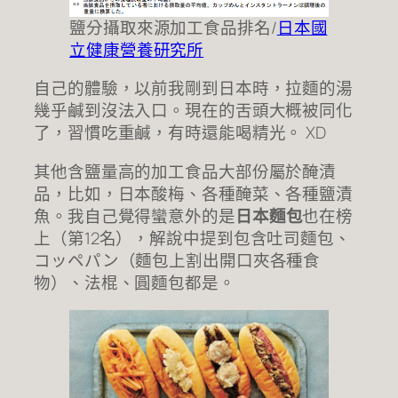
鹽分攝取來源加工食品排名/
日本國
立健康營養研究所
自己的體驗，以前我剛到日本時，拉麵的湯
幾乎鹹到沒法入口。現在的舌頭大概被同化
了，習慣吃重鹹，有時還能喝精光。 XD
其他含鹽量高的加工食品大部份屬於醃漬
品，比如，日本酸梅、各種醃菜、各種鹽漬
魚。我自己覺得蠻意外的是
日本麵包
也在榜
上（第12名），解說中提到包含吐司麵包、
コッペパン（麵包上割出開口夾各種食
物）、法棍、圓麵包都是。