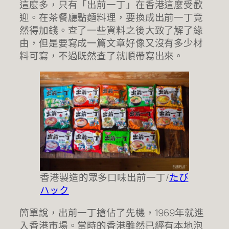
這麼多，只有「出前一丁」在香港這麼受歡
迎。在茶餐廳點麵料理，要換成出前一丁竟
然得加錢。查了一些資料之後大致了解了緣
由，但是要寫成一篇文章好像又沒有多少材
料可寫，不過既然查了就順帶寫出來。
香港製造的眾多口味出前一丁/
たび
ハック
簡單說，出前一丁搶佔了先機，1969年就進
入香港市場。當時的香港雖然已經有本地泡