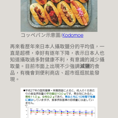
コッペパン示意圖/
Kodomoe
再來看歷年來日本人攝取鹽分的平均值，一
直是超標，幸好有逐年下降，表示日本人也
知道攝取過多對健康不利，有意識的減少攝
取量。目前市面上出現不少強調
減鹽
的食
品，有機會到便利商店、超市逛逛就能發
現。