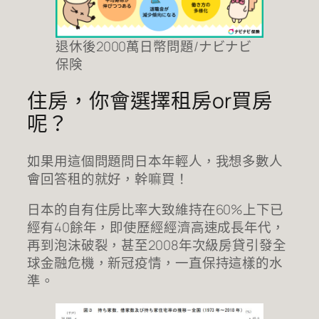
退休後2000萬日幣問題/ナビナビ
保険
住房，你會選擇租房or買房
呢？
如果用這個問題問日本年輕人，我想多數人
會回答租的就好，幹嘛買！
日本的自有住房比率大致維持在60%上下已
經有40餘年，即使歷經經濟高速成長年代，
再到泡沫破裂，甚至2008年次級房貸引發全
球金融危機，新冠疫情，一直保持這樣的水
準。