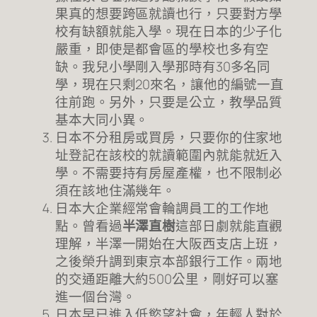
果真的想要跨區就讀也行，只要對方學
校有缺額就能入學。現在日本的少子化
嚴重，即使是都會區的學校也多有空
缺。我兒小學剛入學那時有30多名同
學，現在只剩20來名，讓他的編號一直
往前跑。另外，只要是公立，教學品質
基本大同小異。
日本不分租房或買房，只要你的住家地
址登記在該校的就讀範圍內就能就近入
學。不需要持有房屋產權，也不限制必
須在該地住滿幾年。
日本大企業經常會輪調員工的工作地
點。曾看過
半澤直樹
這部日劇就能直觀
理解，半澤一開始在大阪西支店上班，
之後榮升調到東京本部銀行工作。兩地
的交通距離大約500公里，剛好可以塞
進一個台灣。
日本早已進入低慾望社會，年輕人對於