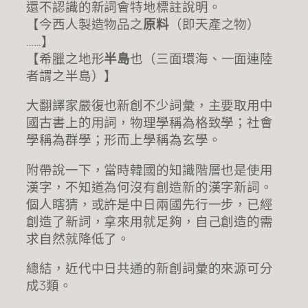
還不認識的新詞會特地標註說明。
【今西人製造物品之
原料
（即天產之物）
……】
【希臘之地形
半島
也（三面環海、一面連陸
者謂之半島）】
大翻譯家嚴復也新創不少詞彙，主要取用中
國古書上的用詞，物理學稱為格致學；社會
學稱為群學；形而上學稱為玄學。
附帶說一下，當時韓國的知識階層也是使用
漢字，不知道為何沒有創造新的漢字新詞。
個人瞎猜，或許是中日兩國先行一步，已經
創造了新詞，拿來用就足夠，自己創造的需
求自然就降低了。
總結，近代中日共通的新創詞彙的來源可分
成3類。