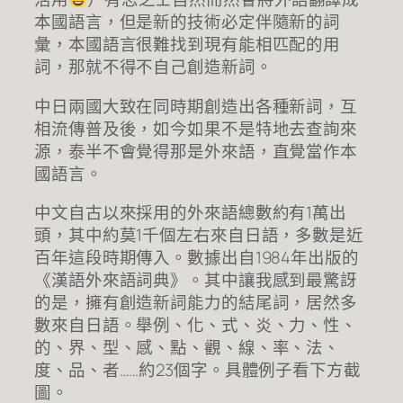
本國語言，但是新的技術必定伴隨新的詞
彙，本國語言很難找到現有能相匹配的用
詞，那就不得不自己創造新詞。
中日兩國大致在同時期創造出各種新詞，互
相流傳普及後，如今如果不是特地去查詢來
源，泰半不會覺得那是外來語，直覺當作本
國語言。
中文自古以來採用的外來語總數約有1萬出
頭，其中約莫1千個左右來自日語，多數是近
百年這段時期傳入。數據出自1984年出版的
《漢語外來語詞典》。其中讓我感到最驚訝
的是，擁有創造新詞能力的結尾詞，居然多
數來自日語。舉例、化、式、炎、力、性、
的、界、型、感、點、觀、線、率、法、
度、品、者……約23個字。具體例子看下方截
圖。