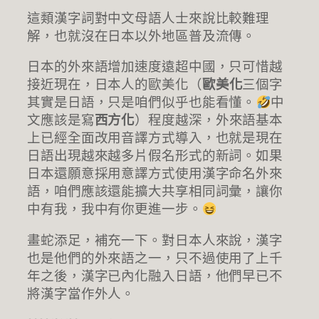
這類漢字詞對中文母語人士來說比較難理
解，也就沒在日本以外地區普及流傳。
日本的外來語增加速度遠超中國，只可惜越
接近現在，日本人的歐美化（
歐美化
三個字
其實是日語，只是咱們似乎也能看懂。
中
文應該是寫
西方化
）程度越深，外來語基本
上已經全面改用音譯方式導入，也就是現在
日語出現越來越多片假名形式的新詞。如果
日本還願意採用意譯方式使用漢字命名外來
語，咱們應該還能擴大共享相同詞彙，讓你
中有我，我中有你更進一步。
畫蛇添足，補充一下。對日本人來說，漢字
也是他們的外來語之一，只不過使用了上千
年之後，漢字已內化融入日語，他們早已不
將漢字當作外人。