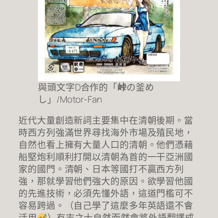
與頭文字D合作的「
峠
の釜め
し」/Motor-Fan
近代大量創造新詞主要集中在清朝後期。當
時西方列強滿世界尋找海外市場及殖民地，
自然也看上擁有大量人口的清朝。他們憑藉
船堅炮利順利打開以清朝為首的一干亞洲國
家的國門。清朝、日本等國打不贏西方列
強，那就學習他們強大的原因。欲學習他國
的先進技術，必須先懂外語，這道門檻可不
容易跨過。（自己學了這麼多年英語還不會
活用
）有志之士自然而然會將外語翻譯成