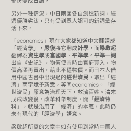
部份變成日語。
另外一種情況，中日兩國各自創造新詞，經
過優勝劣汰，只有受到眾人認可的新詞彙存
活下來。
「economics」現在大家都知道中文翻譯成
「經濟學」，
嚴復
將它翻成
計學
，而
梁啟超
翻譯為
資生學
或
富國學
、
平準學
。
平準一詞
出自《史記》，物價便宜時由官府買入，物
價高漲再賣出，藉此平穩物價。而日本人借
用中國古書中出現過的
經世濟民
，取出「經
濟」兩字賦予新意，等同economics。「經
世濟民」原意為治理天下，救濟百姓。清末
戊戌政變後，改革科舉制度，開「
經濟
特
科」，就是沿用了「經濟」的本義，此時仍
未有現代的「經濟學」語意。
梁啟超所寫的文章中如有使用到當時中國人