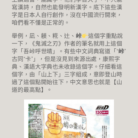
寫漢詩，自然也能發明新漢字。底下這些漢
字是日本人自行創作，沒在中國流行開來，
咱們看不懂是正常的。
舉例，凪、躾、糀、辻、
峠
這個字重點說
一下，《鬼滅之刃》作者的筆名就用上這個
字「吾峠呼世晴」。有些中文詞典寫道「“
峠
”
古同“卡”」，但是沒見到來源出處，康熙字
典、漢語大字典也未收錄這個字。仔細看這
個字，由「山上下」三字組成，意即登山時
過了這個點開始往下，中文意思也就是【山
道的最高點】。