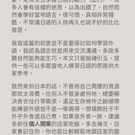
多人會有這樣的迷思，以為出國了，自然而
然會學好當地語言。很可惜，真相非常殘
酷，不常講日語的人待再久也說不好的比比
皆是。
我寫這篇的初衷並不是要探討如何學習外
語，我認為語言就是用來交流溝通，多說多
聽自然能熟能生巧。本文只是拋磚引玉，提
供一些可以多跟當地人練習日語的思路供大
家參考。
既然來到日本的話，不善用自己周遭的資源
那就太浪費。任何人不管身處何地，總要解
決食衣住行等需求，滿足生存條件之餘順帶
能練習外語豈不是一舉兩得。想填飽肚子不
外乎外食或自己煮，如果是外食一族，建議
多前往
個人開業
的店家吃飯。多去幾次，店
家會記住你，你也能比較輕鬆地跟店家的服