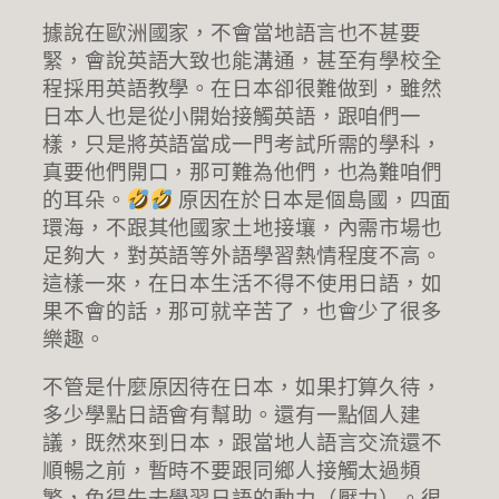
據說在歐洲國家，不會當地語言也不甚要
緊，會說英語大致也能溝通，甚至有學校全
程採用英語教學。在日本卻很難做到，雖然
日本人也是從小開始接觸英語，跟咱們一
樣，只是將英語當成一門考試所需的學科，
真要他們開口，那可難為他們，也為難咱們
的耳朵。
原因在於日本是個島國，四面
環海，不跟其他國家土地接壤，內需市場也
足夠大，對英語等外語學習熱情程度不高。
這樣一來，在日本生活不得不使用日語，如
果不會的話，那可就辛苦了，也會少了很多
樂趣。
不管是什麼原因待在日本，如果打算久待，
多少學點日語會有幫助。還有一點個人建
議，既然來到日本，跟當地人語言交流還不
順暢之前，暫時不要跟同鄉人接觸太過頻
繁，免得失去學習日語的動力（壓力）。很