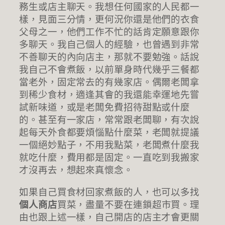
務生或店主聊天。我想任何國家的人民都一
樣，見面三分情，更何況你還是他們的衣食
父母之一，他們工作不忙的話肯定願意跟你
多聊天。我自己個人的經驗，也曾遇到非常
不善聊天的內向店主，那就不要勉強。話說
我自己不會煮飯，以前單身時代幾乎三餐都
當老外，固定常去的有幾家店。偶爾老闆拿
到稀少食材，適逢其會的我還能幸運地先嘗
試新味道，或是老闆免費招待甜點或什麼
的。甚至有一家店，常常跟老闆聊，有次說
起每天外食都要煩惱點什麼菜，老闆就提議
一個絕妙點子，不用我點菜，老闆煮什麼我
就吃什麼，費用都是固定。一直吃到我搬家
才沒再去，想起來真懷念。
如果自己買食材回家煮飯的人，也可以多找
個人商店
買菜，盡量不要在連鎖超市買。理
由也跟上述一樣，自己開店的店主才會更關