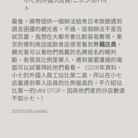
小七的外國人店員/ニホンdeバイ
ト
最後，順帶提供一個辦法給來日本旅遊遇到
語言困擾的觀光客。不過，這個辦法不是百
試百靈，我想在大都市會比較容易實現。東
京的便利商店或飲食店很常看到
外籍店員
，
觀光客可以看他們佩戴的名牌姓名約略判
斷，有很高比例是華人，遇到需要溝通的場
面可以試著拜託他們看看。（2018年資料，
小七的外國人員工佔比第二高，所以在小七
店裏遇到華人店員的比例蠻高的。不介紹佔
比第一的MINI STOP，因爲他們家的分店數遠
不如小七。）
2021/12/06 posted.