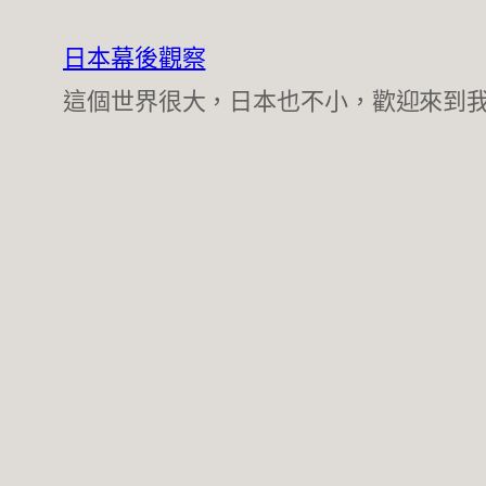
跳
至
日本幕後觀察
主
這個世界很大，日本也不小，歡迎來到
要
內
容