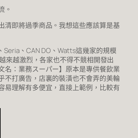
流。
出清即將過季商品。我想這些應該算是基
ria、CAN DO、Watts這幾家的規模
爭越來越激烈，各家也不得不競相開發出
文名：業務スーパー】原本是專供餐飲業
乎不打廣告，店裏的裝潢也不會弄的美輪
容易理解有多便宜，直接上範例，比較有