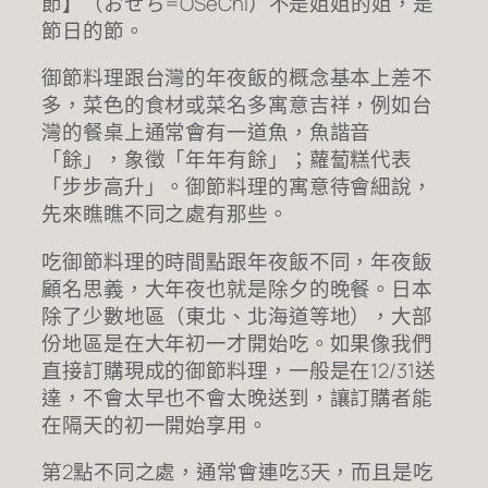
節】（おせち=OSeChi）不是姐姐的姐，是
節日的節。
御節料理跟台灣的年夜飯的概念基本上差不
多，菜色的食材或菜名多寓意吉祥，例如台
灣的餐桌上通常會有一道魚，魚諧音
「餘」，象徵「年年有餘」；蘿蔔糕代表
「步步高升」。御節料理的寓意待會細說，
先來瞧瞧不同之處有那些。
吃御節料理的時間點跟年夜飯不同，年夜飯
顧名思義，大年夜也就是除夕的晚餐。日本
除了少數地區（東北、北海道等地），大部
份地區是在大年初一才開始吃。如果像我們
直接訂購現成的御節料理，一般是在12/31送
達，不會太早也不會太晚送到，讓訂購者能
在隔天的初一開始享用。
第2點不同之處，通常會連吃3天，而且是吃