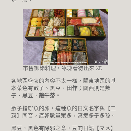
市售御節料理，冰凍看得出來 XD
各地區盛裝的內容不太一樣，關東地區的基
本菜色有數子、黑豆、
田作
；關西則是數
子、黑豆、
敲牛蒡
。
數子指鯡魚的卵，這種魚的日文名字與【二
親】同音，產卵數量眾多，寓意多子多孫。
黑豆，黑色有除邪之意，豆的日語【マメ】