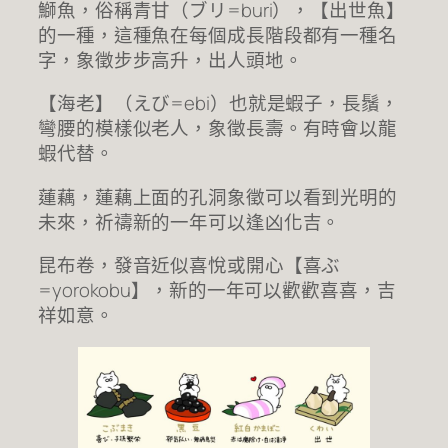
鰤魚，俗稱青甘（ブリ=buri），【出世魚】
的一種，這種魚在每個成長階段都有一種名
字，象徵步步高升，出人頭地。
【海老】（えび=ebi）也就是蝦子，長鬚，
彎腰的模樣似老人，象徵長壽。有時會以龍
蝦代替。
蓮藕，蓮藕上面的孔洞象徵可以看到光明的
未來，祈禱新的一年可以逢凶化吉。
昆布卷，發音近似喜悅或開心【喜ぶ
=yorokobu】，新的一年可以歡歡喜喜，吉
祥如意。