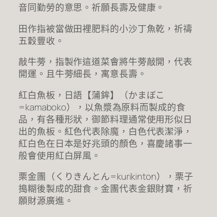
音同勤勞的意思。祈願長壽及健康。
田作指被當做田裡肥料的小沙丁魚乾，祈禱
五穀豐收。
敲牛蒡，指製作這道菜會將牛蒡敲開，代表
開運。且牛蒡細長，寓意長壽。
紅白魚板，日語【蒲鉾】（かまぼこ
=kamaboko），以魚漿為原料而製成的食
品，有各種形狀，御節料理通常使用形似日
出的魚板。紅色代表除魔，白色代表潔淨，
紅白色在日本是好兆頭的顏色，喜慶諸事一
般會使用紅白屏風。
栗金團（くりきんとん=kurikinton），栗子
搗糊後製成的甜食。金團代表金銀財寶，祈
願財源廣進。