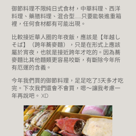
御節料理不限純日式食材，中華料理、西洋
料理、藥膳料理、混合型……只要能裝進重箱
裡，任何食材都有可能出現。
比較接近華人圈的年夜飯，應該是【年越し
そば】（跨年蕎麥麵），只是在形式上應該
屬於宵夜，也就是接近跨年才吃的。因為蕎
麥麵比其他麵類更容易咬斷，有斷除今年所
有厄運的含義。
今年我們買的御節料理，足足吃了3天多才吃
完。下次我們還會不會買，嗯～讓我考慮一
年再說吧。 XD