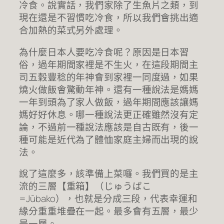
冷食。說實話，我們家除了生魚片之類，到
現在還是不習慣吃冷食，所以我們會挑出適
合加熱的菜式另外處理。
為什麼日本人要吃冷食呢？原因是日本習
俗，過年期間家裡是不生火，在這段期間主
司五穀豐稔的年神會到家裡一同度過，如果
燒火做飯會驚動年神。還有一種說法是媽媽
一年到頭為了家人做飯，過年期間應該讓媽
媽好好休息。哪一種說法更正確雖然沒有定
論，不過前一種說法應該是自古既有，後一
種可能是近代為了體恤家庭主婦而出現的說
法。
說了這麼多，該準備上菜囉。我們買的是主
流的三層【重箱】（じゅうばこ
=Jūbako），也就是分成三段，代表幸運和
緣分重重堆疊在一起。最多會有五層，最少
是一層。